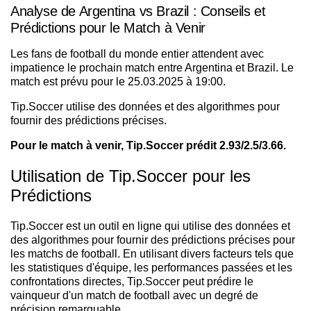
Analyse de Argentina vs Brazil : Conseils et
Prédictions pour le Match à Venir
Les fans de football du monde entier attendent avec
impatience le prochain match entre Argentina et Brazil. Le
match est prévu pour le 25.03.2025 à 19:00.
Tip.Soccer utilise des données et des algorithmes pour
fournir des prédictions précises.
Pour le match à venir, Tip.Soccer prédit 2.93/2.5/3.66.
Utilisation de Tip.Soccer pour les
Prédictions
Tip.Soccer est un outil en ligne qui utilise des données et
des algorithmes pour fournir des prédictions précises pour
les matchs de football. En utilisant divers facteurs tels que
les statistiques d'équipe, les performances passées et les
confrontations directes, Tip.Soccer peut prédire le
vainqueur d'un match de football avec un degré de
précision remarquable.