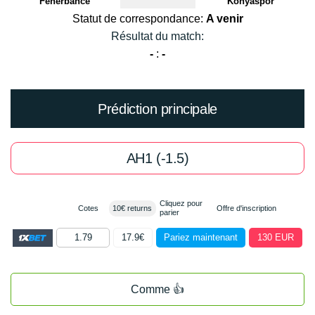
Fenerbahce
Konyaspor
Statut de correspondance:
A venir
Résultat du match:
-
:
-
Prédiction principale
AH1 (-1.5)
Cliquez pour
Cotes
10€ returns
Offre d'inscription
parier
1.79
17.9€
Pariez maintenant
130 EUR
Comme 👍