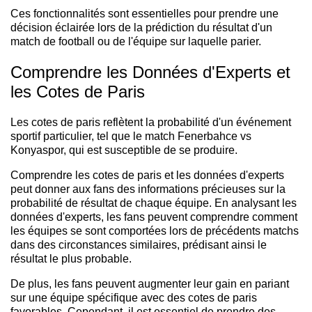
Ces fonctionnalités sont essentielles pour prendre une
décision éclairée lors de la prédiction du résultat d'un
match de football ou de l'équipe sur laquelle parier.
Comprendre les Données d'Experts et
les Cotes de Paris
Les cotes de paris reflètent la probabilité d'un événement
sportif particulier, tel que le match Fenerbahce vs
Konyaspor, qui est susceptible de se produire.
Comprendre les cotes de paris et les données d'experts
peut donner aux fans des informations précieuses sur la
probabilité de résultat de chaque équipe. En analysant les
données d'experts, les fans peuvent comprendre comment
les équipes se sont comportées lors de précédents matchs
dans des circonstances similaires, prédisant ainsi le
résultat le plus probable.
De plus, les fans peuvent augmenter leur gain en pariant
sur une équipe spécifique avec des cotes de paris
favorables. Cependant, il est essentiel de prendre des