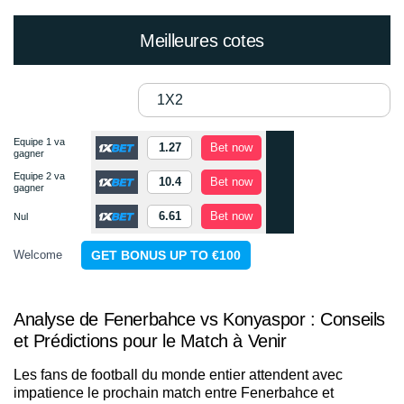
Meilleures cotes
1X2
Equipe 1 va
Eq
1.27
Bet now
gagner
ga
Equipe 2 va
Eq
10.4
Bet now
gagner
ga
6.61
Bet now
Nul
Nu
Welcome
GET BONUS UP TO €100
Analyse de Fenerbahce vs Konyaspor : Conseils
et Prédictions pour le Match à Venir
Les fans de football du monde entier attendent avec
impatience le prochain match entre Fenerbahce et