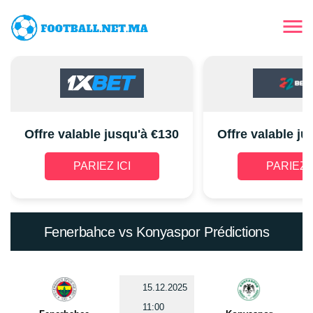
Offre valable jusqu'à €130
Offre valable ju
PARIEZ ICI
PARIEZ I
Fenerbahce vs Konyaspor Prédictions
15.12.2025
11:00