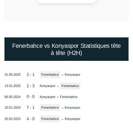
Fenerbahce vs Konyaspor Statistiques tête
à tête (H2H)
-
2 - 1
31.05.2025
Fenerbahce
Konyaspor
-
2 - 3
13.01.2025
Konyaspor
Fenerbahce
-
0 - 0
06.05.2024
Konyaspor
Fenerbahce
-
7 - 1
10.01.2024
Fenerbahce
Konyaspor
-
4 - 0
25.02.2023
Fenerbahce
Konyaspor