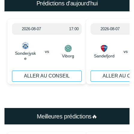
Prédictions d'aujourd'hui
2026-08-07
17:00
2026-08-07
vs
vs
Sonderjysk
Viborg
Sandefjord
e
ALLER AU CONSEIL
ALLER AU C
Meilleures prédictions🔥