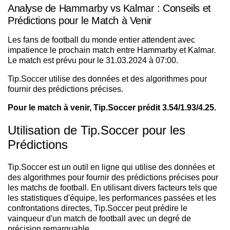
Analyse de Hammarby vs Kalmar : Conseils et
Prédictions pour le Match à Venir
Les fans de football du monde entier attendent avec
impatience le prochain match entre Hammarby et Kalmar.
Le match est prévu pour le 31.03.2024 à 07:00.
Tip.Soccer utilise des données et des algorithmes pour
fournir des prédictions précises.
Pour le match à venir, Tip.Soccer prédit 3.54/1.93/4.25.
Utilisation de Tip.Soccer pour les
Prédictions
Tip.Soccer est un outil en ligne qui utilise des données et
des algorithmes pour fournir des prédictions précises pour
les matchs de football. En utilisant divers facteurs tels que
les statistiques d'équipe, les performances passées et les
confrontations directes, Tip.Soccer peut prédire le
vainqueur d'un match de football avec un degré de
précision remarquable.