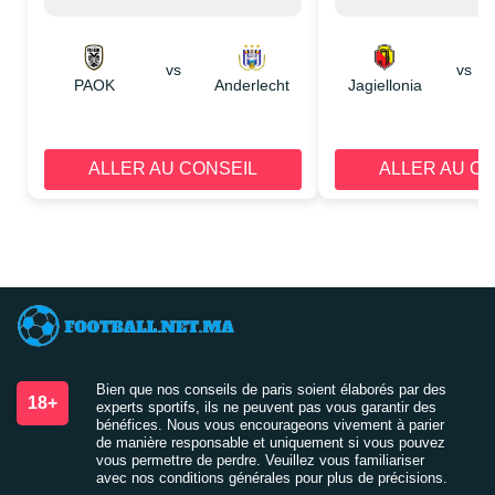
vs
vs
PAOK
Anderlecht
Jagiellonia
ALLER AU CONSEIL
ALLER AU C
Bien que nos conseils de paris soient élaborés par des
18+
experts sportifs, ils ne peuvent pas vous garantir des
bénéfices. Nous vous encourageons vivement à parier
de manière responsable et uniquement si vous pouvez
vous permettre de perdre. Veuillez vous familiariser
avec nos conditions générales pour plus de précisions.