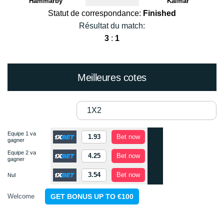
Hammarby
Kalmar
Statut de correspondance:
Finished
Résultat du match:
3
:
1
Meilleures cotes
1X2
Equipe 1 va
Eq
1.93
Bet now
gagner
ga
Equipe 2 va
Eq
4.25
Bet now
gagner
ga
3.54
Bet now
Nul
Nu
Welcome
GET BONUS UP TO €100