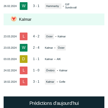
GIF
W
-
3 - 1
26.02.2024
Hammarby
Sundsvall
Kalmar
L
-
4 - 2
23.03.2024
Oster
Kalmar
W
-
2 - 4
23.03.2024
Kalmar
Öster
D
-
1 - 1
03.03.2024
Kalmar
AIK
L
-
1 - 0
24.02.2024
Örebro
Kalmar
L
-
3 - 1
18.02.2024
Kalmar
Gefle
Prédictions d'aujourd'hui