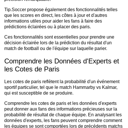
Tip.Soccer propose également des fonctionnalités telles
que les scores en direct, les côtes à jour et d'autres
informations utiles pour aider les fans à faire des
prédictions éclairées ou à placer des paris.
Ces fonctionnalités sont essentielles pour prendre une
décision éclairée lors de la prédiction du résultat d'un
match de football ou de l'équipe sur laquelle parier.
Comprendre les Données d'Experts et
les Cotes de Paris
Les cotes de paris reflètent la probabilité d'un événement
sportif particulier, tel que le match Hammarby vs Kalmar,
qui est susceptible de se produire.
Comprendre les cotes de paris et les données d'experts
peut donner aux fans des informations précieuses sur la
probabilité de résultat de chaque équipe. En analysant les
données d'experts, les fans peuvent comprendre comment
les équipes se sont comportées lors de précédents matchs