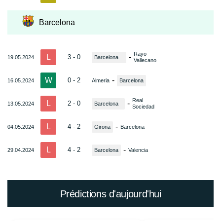
Barcelona
Rayo
L
-
3 - 0
19.05.2024
Barcelona
Vallecano
W
-
0 - 2
16.05.2024
Almeria
Barcelona
Real
L
-
2 - 0
13.05.2024
Barcelona
Sociedad
L
-
4 - 2
04.05.2024
Girona
Barcelona
L
-
4 - 2
29.04.2024
Barcelona
Valencia
Prédictions d'aujourd'hui