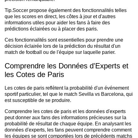
Tip.Soccer propose également des fonctionnalités telles
que les scores en direct, les côtes à jour et d'autres
informations utiles pour aider les fans à faire des
prédictions éclairées ou à placer des paris.
Ces fonctionnalités sont essentielles pour prendre une
décision éclairée lors de la prédiction du résultat d'un
match de football ou de l'équipe sur laquelle parier.
Comprendre les Données d'Experts et
les Cotes de Paris
Les cotes de paris reflètent la probabilité d'un événement
sportif particulier, tel que le match Sevilla vs Barcelona, qui
est susceptible de se produire.
Comprendre les cotes de paris et les données d'experts
peut donner aux fans des informations précieuses sur la
probabilité de résultat de chaque équipe. En analysant les
données d'experts, les fans peuvent comprendre comment
les équipes se sont comportées lors de précédents matchs