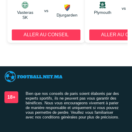
vs
vs
Vasteras
Plymouth
Djurgarden
SK
ALLER AU CONSEIL
ALLER AU C
Bien que nos conseils de paris soient élaborés par des
18+
experts sportifs, ils ne peuvent pas vous garantir des
bénéfices. Nous vous encourageons vivement à parier
de manière responsable et uniquement si vous pouvez
vous permettre de perdre. Veuillez vous familiariser
avec nos conditions générales pour plus de précisions.