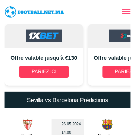
Offre valable jusqu'à €130
Offre valable ju
PARIEZ ICI
PARIEZ I
Sevilla vs Barcelona Prédictions
26.05.2024
14:00