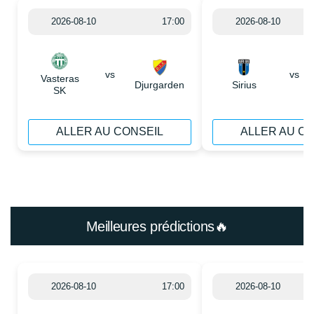
2026-08-10
17:00
2026-08-10
vs
vs
Vasteras
Djurgarden
Sirius
SK
ALLER AU CONSEIL
ALLER AU C
Meilleures prédictions🔥
2026-08-10
17:00
2026-08-10