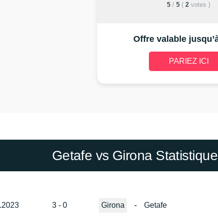
5
/
5
(
2
votes
)
Offre valable jusqu’
PARIEZ ICI
Getafe vs Girona Statistique
.2023
3 - 0
Girona
-
Getafe