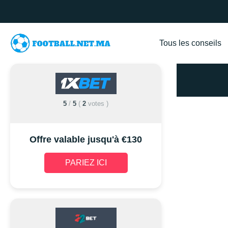
Tous les conseils
5
/
5
(
2
votes
)
Offre valable jusqu'à €130
PARIEZ ICI