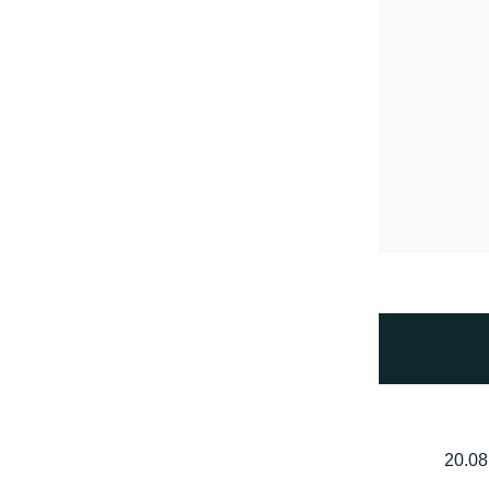
5
/
5
(
1
vote
)
lable jusqu’à € 100
PARIEZ ICI
20.08