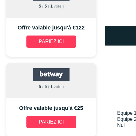
5
/
5
(
1
vote
)
Offre valable jusqu'à €122
PARIEZ ICI
5
/
5
(
1
vote
)
Offre valable jusqu'à €25
Equipe 1
Equipe 2
PARIEZ ICI
Nul