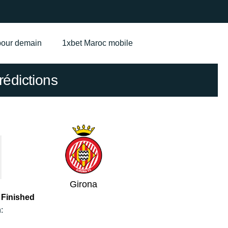
pour demain
1xbet Maroc mobile
rédictions
Girona
:
Finished
: