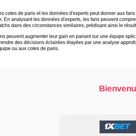
 cotes de paris et les données d'experts peut donner aux fans d
. En analysant les données d'experts, les fans peuvent compr
chs dans des circonstances similaires, prédisant ainsi le résult
ans peuvent augmenter leur gain en pariant sur une équipe spéci
prendre des décisions éclairées étayées par une analyse approfo
uipe ou aux cotes de paris.
Bienven