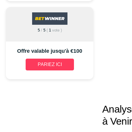
5
/
5
(
1
vote
)
Offre valable jusqu'à €100
PARIEZ ICI
Analys
à Veni