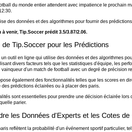
otball du monde entier attendent avec impatience le prochain ma
12:30.
lise des données et des algorithmes pour fournir des prédictions
 à venir, Tip.Soccer prédit 3.5/3.87/2.06.
on de Tip.Soccer pour les Prédictions
 un outil en ligne qui utilise des données et des algorithmes po
tilisant divers facteurs tels que les statistiques d'équipe, les p
e vainqueur d'un match de football avec un degré de précision 
pose également des fonctionnalités telles que les scores en direc
re des prédictions éclairées ou à placer des paris.
lités sont essentielles pour prendre une décision éclairée lors d
quelle parier.
e les Données d'Experts et les Cotes de 
aris reflètent la probabilité d'un événement sportif particulier, 