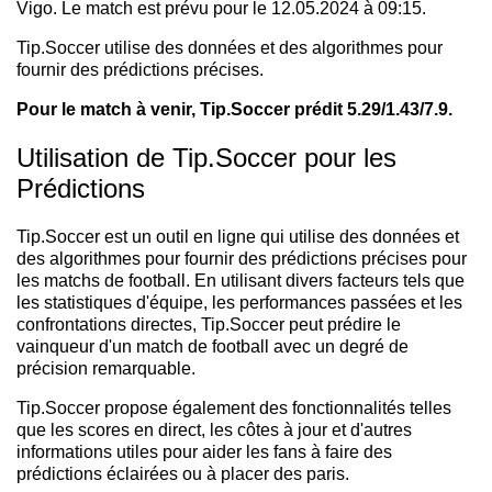
Vigo. Le match est prévu pour le 12.05.2024 à 09:15.
Tip.Soccer utilise des données et des algorithmes pour
fournir des prédictions précises.
Pour le match à venir, Tip.Soccer prédit 5.29/1.43/7.9.
Utilisation de Tip.Soccer pour les
Prédictions
Tip.Soccer est un outil en ligne qui utilise des données et
des algorithmes pour fournir des prédictions précises pour
les matchs de football. En utilisant divers facteurs tels que
les statistiques d'équipe, les performances passées et les
confrontations directes, Tip.Soccer peut prédire le
vainqueur d'un match de football avec un degré de
précision remarquable.
Tip.Soccer propose également des fonctionnalités telles
que les scores en direct, les côtes à jour et d'autres
informations utiles pour aider les fans à faire des
prédictions éclairées ou à placer des paris.