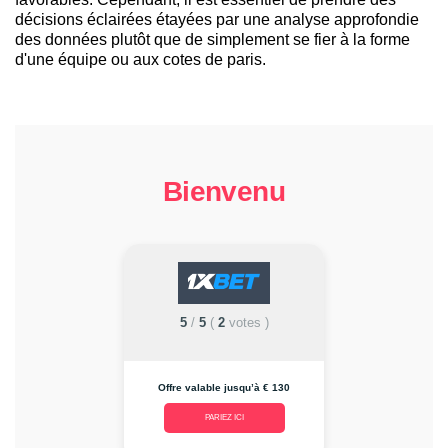
décisions éclairées étayées par une analyse approfondie
des données plutôt que de simplement se fier à la forme
d'une équipe ou aux cotes de paris.
Bienvenu
5
/
5
(
2
votes
)
Offre valable jusqu’à € 130
PARIEZ ICI