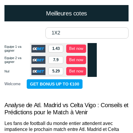
Meilleures cotes
1X2
Equipe 1 va
Eq
1.43
Bet now
gagner
ga
Equipe 2 va
Eq
7.9
Bet now
gagner
ga
5.29
Bet now
Nul
Nu
Welcome
GET BONUS UP TO €100
Analyse de Atl. Madrid vs Celta Vigo : Conseils et
Prédictions pour le Match à Venir
Les fans de football du monde entier attendent avec
impatience le prochain match entre Atl. Madrid et Celta