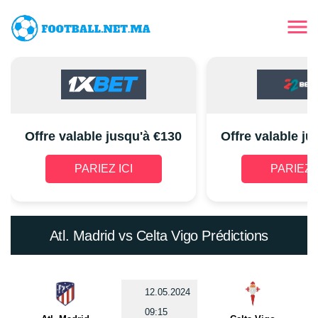
Offre valable jusqu'à €130
Offre valable ju
PARIEZ ICI
PARIEZ I
Atl. Madrid vs Celta Vigo Prédictions
12.05.2024
09:15