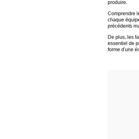
produire.
Comprendre les
chaque équipe
précédents mat
De plus, les f
essentiel de 
forme d'une éq