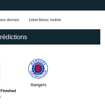
pour demain
1xbet Maroc mobile
rédictions
Rangers
:
Finished
: