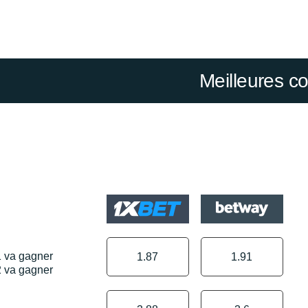
Meilleures c
 va gagner
1.87
1.91
 va gagner