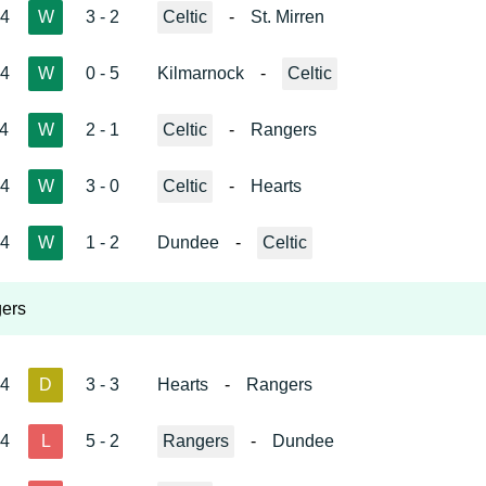
24
W
3 - 2
Celtic
-
St. Mirren
24
W
0 - 5
Kilmarnock
-
Celtic
24
W
2 - 1
Celtic
-
Rangers
24
W
3 - 0
Celtic
-
Hearts
24
W
1 - 2
Dundee
-
Celtic
ers
24
D
3 - 3
Hearts
-
Rangers
24
L
5 - 2
Rangers
-
Dundee