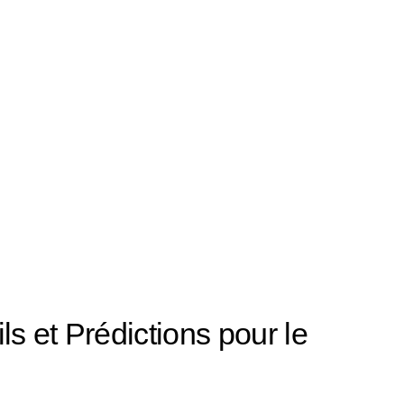
s et Prédictions pour le