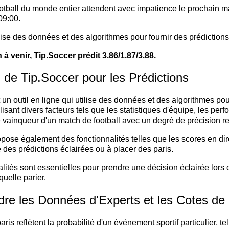
otball du monde entier attendent avec impatience le prochain ma
09:00.
lise des données et des algorithmes pour fournir des prédictions
 à venir, Tip.Soccer prédit 3.86/1.87/3.88.
on de Tip.Soccer pour les Prédictions
 un outil en ligne qui utilise des données et des algorithmes po
tilisant divers facteurs tels que les statistiques d'équipe, les p
e vainqueur d'un match de football avec un degré de précision 
pose également des fonctionnalités telles que les scores en direc
re des prédictions éclairées ou à placer des paris.
lités sont essentielles pour prendre une décision éclairée lors d
quelle parier.
e les Données d'Experts et les Cotes de 
aris reflètent la probabilité d'un événement sportif particulier, 