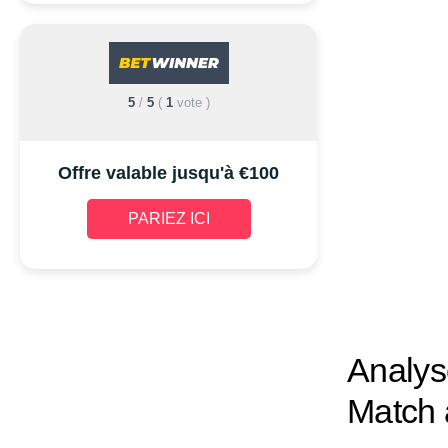
5
/
5
(
1
vote
)
Offre valable jusqu'à €100
PARIEZ ICI
Analyse
Match 