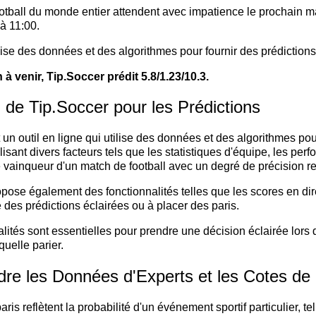
otball du monde entier attendent avec impatience le prochain m
à 11:00.
lise des données et des algorithmes pour fournir des prédictions
 à venir, Tip.Soccer prédit 5.8/1.23/10.3.
on de Tip.Soccer pour les Prédictions
 un outil en ligne qui utilise des données et des algorithmes po
tilisant divers facteurs tels que les statistiques d'équipe, les p
e vainqueur d'un match de football avec un degré de précision 
pose également des fonctionnalités telles que les scores en direc
re des prédictions éclairées ou à placer des paris.
lités sont essentielles pour prendre une décision éclairée lors d
quelle parier.
e les Données d'Experts et les Cotes de 
aris reflètent la probabilité d'un événement sportif particulier, 