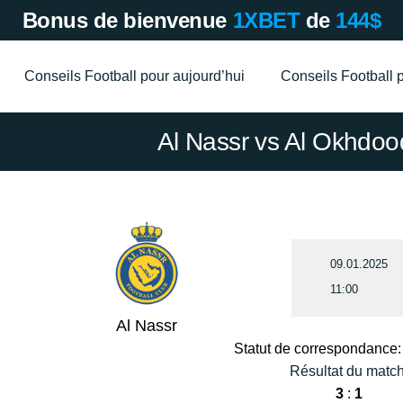
Bonus de bienvenue
1XBET
de
144$
Conseils Football pour aujourd’hui
Conseils Football 
Al Nassr vs Al Okhdoo
09.01.2025
11:00
Al Nassr
Statut de correspondance
Résultat du match
3
:
1