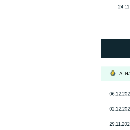
24.11
Al N
06.12.20
02.12.20
29.11.20