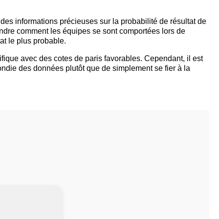
es informations précieuses sur la probabilité de résultat de
endre comment les équipes se sont comportées lors de
at le plus probable.
fique avec des cotes de paris favorables. Cependant, il est
ndie des données plutôt que de simplement se fier à la
u