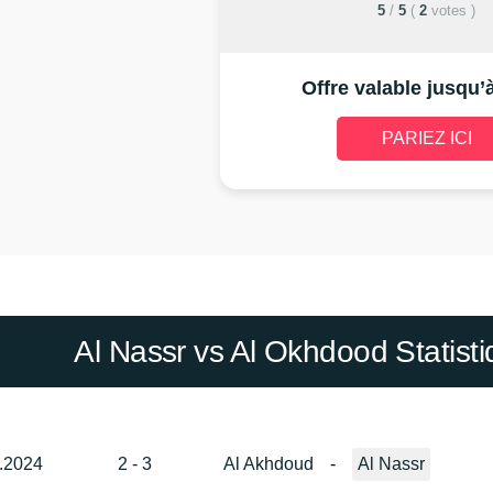
5
/
5
(
2
votes
)
Offre valable jusqu’
PARIEZ ICI
Al Nassr vs Al Okhdood Statisti
.2024
2 - 3
Al Akhdoud
-
Al Nassr