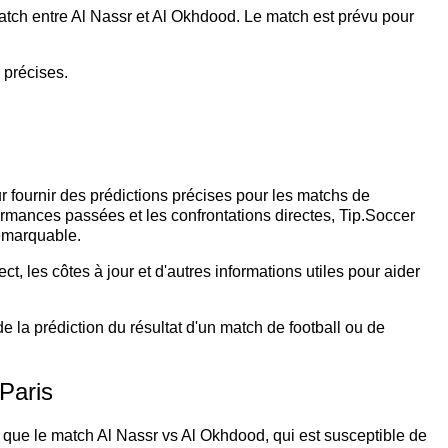
atch entre Al Nassr et Al Okhdood. Le match est prévu pour
 précises.
ur fournir des prédictions précises pour les matchs de
erformances passées et les confrontations directes, Tip.Soccer
remarquable.
t, les côtes à jour et d'autres informations utiles pour aider
e la prédiction du résultat d'un match de football ou de
Paris
tel que le match Al Nassr vs Al Okhdood, qui est susceptible de