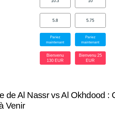
10.3
10
5.8
5.75
Pariez
Pariez
maintenant
maintenant
Bienvenu
Bienvenu 25
130 EUR
EUR
e de Al Nassr vs Al Okhdood : C
à Venir