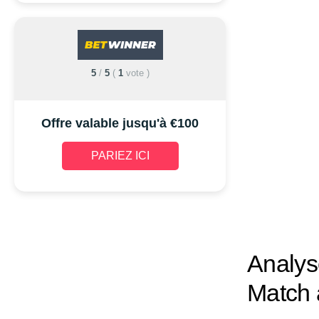
5
/
5
(
1
vote
)
Offre valable jusqu'à €100
PARIEZ ICI
Analys
Match 