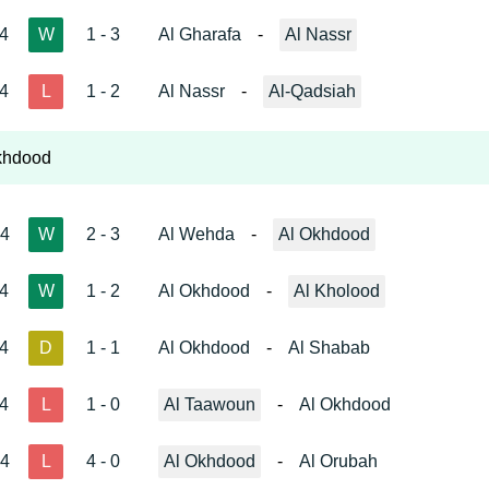
24
W
1 - 3
Al Gharafa
-
Al Nassr
24
L
1 - 2
Al Nassr
-
Al-Qadsiah
khdood
24
W
2 - 3
Al Wehda
-
Al Okhdood
24
W
1 - 2
Al Okhdood
-
Al Kholood
24
D
1 - 1
Al Okhdood
-
Al Shabab
24
L
1 - 0
Al Taawoun
-
Al Okhdood
24
L
4 - 0
Al Okhdood
-
Al Orubah