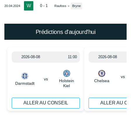
W
-
0 - 1
20.04.2024
Raufoss
Bryne
Prédictions d'aujourd'hui
2026-08-08
11:00
2026-08-08
vs
vs
Holstein
Chelsea
Darmstadt
Kiel
ALLER AU CONSEIL
ALLER AU C