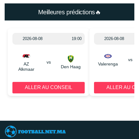
Meilleures prédictions🔥
2026-08-08
19:00
2026-08-08
vs
vs
AZ
Valerenga
Den Haag
Alkmaar
ALLER AU CONSEIL
ALLER AU C