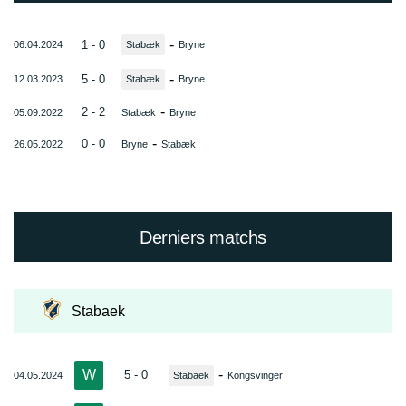
-
1 - 0
06.04.2024
Stabæk
Bryne
-
5 - 0
12.03.2023
Stabæk
Bryne
-
2 - 2
05.09.2022
Stabæk
Bryne
-
0 - 0
26.05.2022
Bryne
Stabæk
Derniers matchs
Stabaek
W
-
5 - 0
04.05.2024
Stabaek
Kongsvinger