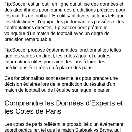
Tip.Soccer est un outil en ligne qui utilise des données et
des algorithmes pour fournir des prédictions précises pour
les matchs de football. En utilisant divers facteurs tels que
les statistiques d'équipe, les performances passées et les
confrontations directes, Tip.Soccer peut prédire le
vainqueur d'un match de football avec un degré de
précision remarquable.
Tip.Soccer propose également des fonctionnalités telles
que les scores en direct, les côtes à jour et d'autres
informations utiles pour aider les fans à faire des
prédictions éclairées ou à placer des paris.
Ces fonctionnalités sont essentielles pour prendre une
décision éclairée lors de la prédiction du résultat d'un
match de football ou de l'équipe sur laquelle parier.
Comprendre les Données d'Experts et
les Cotes de Paris
Les cotes de paris reflètent la probabilité d'un événement
sportif particulier, tel que le match Stabaek vs Bryne, qui