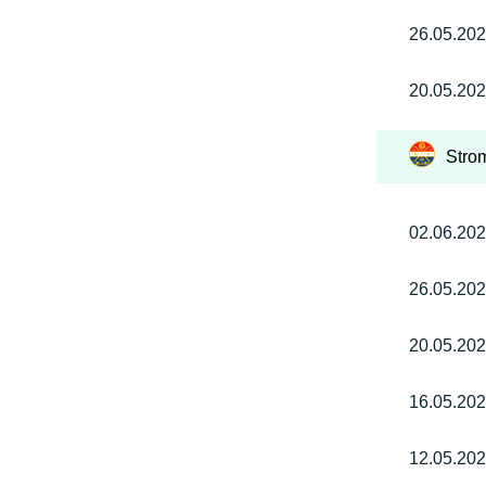
26.05.20
20.05.20
Stro
02.06.20
26.05.20
20.05.20
16.05.20
12.05.20