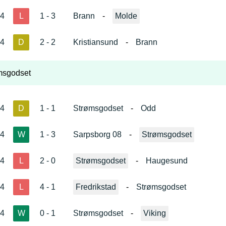
24
L
1 - 3
Brann
-
Molde
24
D
2 - 2
Kristiansund
-
Brann
msgodset
24
D
1 - 1
Strømsgodset
-
Odd
24
W
1 - 3
Sarpsborg 08
-
Strømsgodset
24
L
2 - 0
Strømsgodset
-
Haugesund
24
L
4 - 1
Fredrikstad
-
Strømsgodset
24
W
0 - 1
Strømsgodset
-
Viking