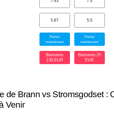
7.43
7.5
5.87
5.5
Pariez
Pariez
maintenant
maintenant
Bienvenu
Bienvenu 25
130 EUR
EUR
e de Brann vs Stromsgodset : Co
à Venir