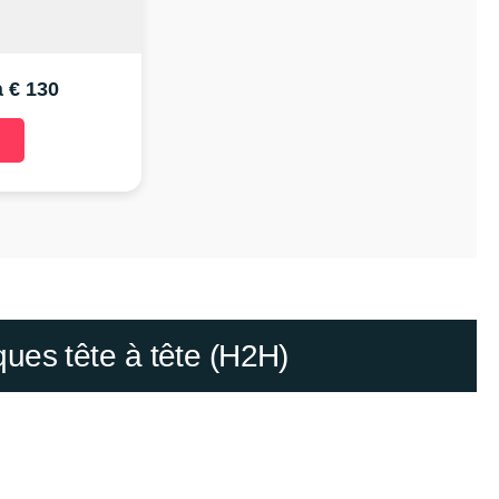
à € 130
ques tête à tête (H2H)