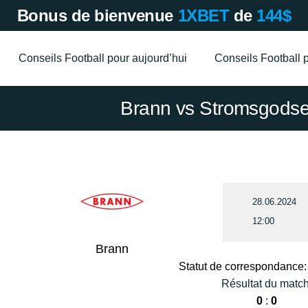
Bonus de bienvenue
1XBET
de
144$
Conseils Football pour aujourd’hui
Conseils Football 
Brann vs Stromsgodset
28.06.2024
12:00
Brann
Statut de correspondance
Résultat du match
0
:
0