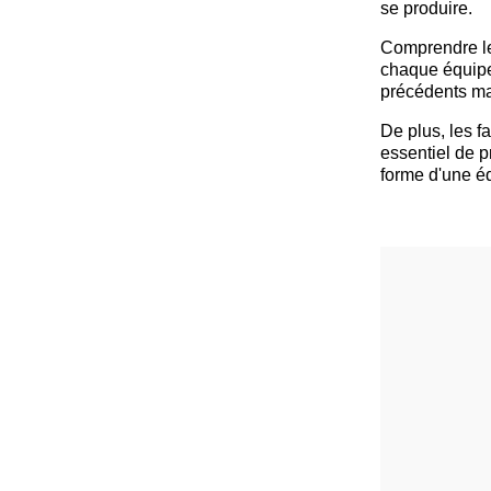
se produire.
Comprendre les
chaque équipe
précédents mat
De plus, les f
essentiel de 
forme d'une éq