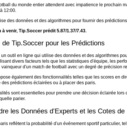
ootball du monde entier attendent avec impatience le prochain 
à 12:00.
lise des données et des algorithmes pour fournir des prédictions
 à venir, Tip.Soccer prédit 5.87/1.37/7.43.
on de Tip.Soccer pour les Prédictions
 un outil en ligne qui utilise des données et des algorithmes po
tilisant divers facteurs tels que les statistiques d'équipe, les p
e vainqueur d'un match de football avec un degré de précision 
pose également des fonctionnalités telles que les scores en direc
re des prédictions éclairées ou à placer des paris.
lités sont essentielles pour prendre une décision éclairée lors d
quelle parier.
e les Données d'Experts et les Cotes de 
aris reflètent la probabilité d'un événement sportif particulier, 