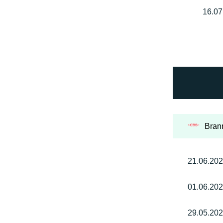
16.07
Bran
21.06.20
01.06.20
29.05.20