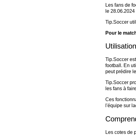
Les fans de f
le 28.06.2024 
Tip.Soccer uti
Pour le match
Utilisati
Tip.Soccer est
football. En u
peut prédire l
Tip.Soccer pro
les fans à fai
Ces fonctionna
l'équipe sur la
Comprendr
Les cotes de p