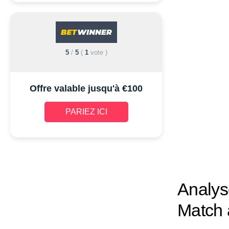
5
/
5
(
1
vote
)
Offre valable jusqu'à €100
PARIEZ ICI
Analys
Match 