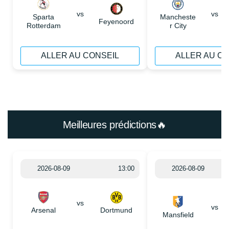
vs
vs
Sparta
Mancheste
Feyenoord
Rotterdam
r City
ALLER AU CONSEIL
ALLER AU C
Meilleures prédictions🔥
2026-08-09
13:00
2026-08-09
vs
vs
Arsenal
Dortmund
Mansfield