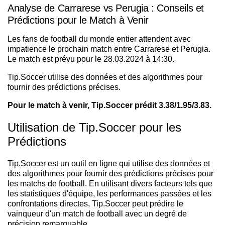
Analyse de Carrarese vs Perugia : Conseils et
Prédictions pour le Match à Venir
Les fans de football du monde entier attendent avec
impatience le prochain match entre Carrarese et Perugia.
Le match est prévu pour le 28.03.2024 à 14:30.
Tip.Soccer utilise des données et des algorithmes pour
fournir des prédictions précises.
Pour le match à venir, Tip.Soccer prédit 3.38/1.95/3.83.
Utilisation de Tip.Soccer pour les
Prédictions
Tip.Soccer est un outil en ligne qui utilise des données et
des algorithmes pour fournir des prédictions précises pour
les matchs de football. En utilisant divers facteurs tels que
les statistiques d'équipe, les performances passées et les
confrontations directes, Tip.Soccer peut prédire le
vainqueur d'un match de football avec un degré de
précision remarquable.