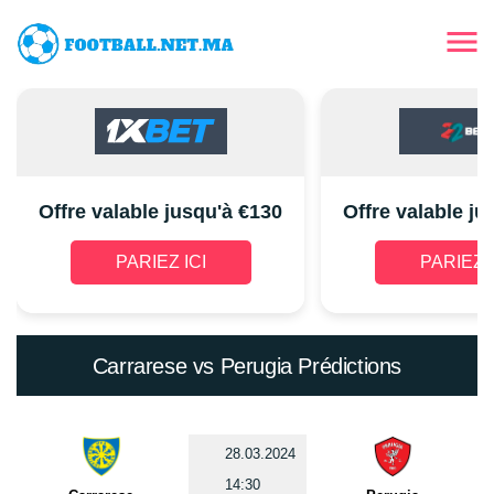
Offre valable jusqu'à €130
Offre valable ju
PARIEZ ICI
PARIEZ I
Carrarese vs Perugia Prédictions
28.03.2024
14:30