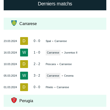
Derniers matchs
Carrarese
D
-
0 - 0
23.03.2024
Spal
Carrarese
W
-
1 - 0
16.03.2024
Carrarese
Juventus II
D
-
2 - 2
10.03.2024
Pescara
Carrarese
W
-
3 - 2
05.03.2024
Carrarese
Cesena
D
-
0 - 0
01.03.2024
Pineto
Carrarese
Perugia