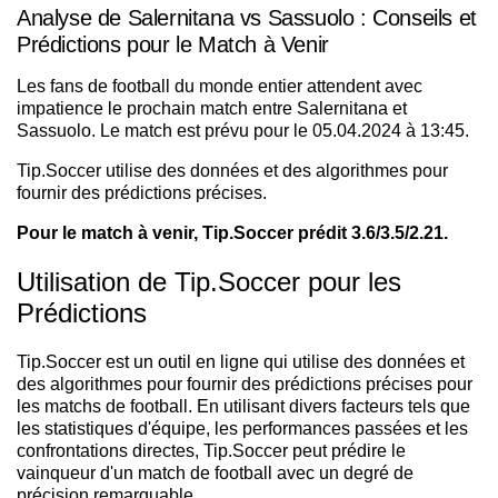
Analyse de Salernitana vs Sassuolo : Conseils et
Prédictions pour le Match à Venir
Les fans de football du monde entier attendent avec
impatience le prochain match entre Salernitana et
Sassuolo. Le match est prévu pour le 05.04.2024 à 13:45.
Tip.Soccer utilise des données et des algorithmes pour
fournir des prédictions précises.
Pour le match à venir, Tip.Soccer prédit 3.6/3.5/2.21.
Utilisation de Tip.Soccer pour les
Prédictions
Tip.Soccer est un outil en ligne qui utilise des données et
des algorithmes pour fournir des prédictions précises pour
les matchs de football. En utilisant divers facteurs tels que
les statistiques d'équipe, les performances passées et les
confrontations directes, Tip.Soccer peut prédire le
vainqueur d'un match de football avec un degré de
précision remarquable.