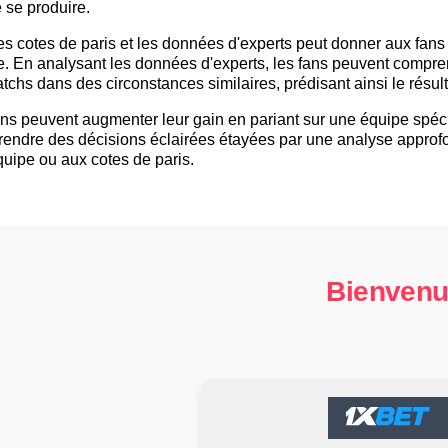
 se produire.
 cotes de paris et les données d'experts peut donner aux fans d
. En analysant les données d'experts, les fans peuvent compr
chs dans des circonstances similaires, prédisant ainsi le résult
ans peuvent augmenter leur gain en pariant sur une équipe spéci
prendre des décisions éclairées étayées par une analyse approfo
uipe ou aux cotes de paris.
Bienven