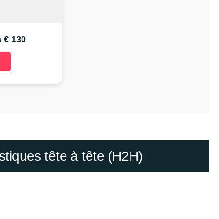
à € 130
stiques tête à tête (H2H)