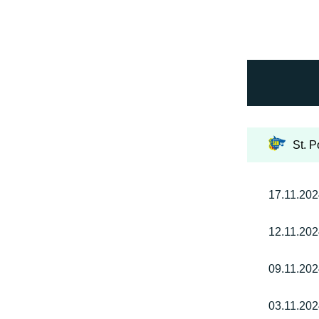
St. P
17.11.20
12.11.20
09.11.20
03.11.20