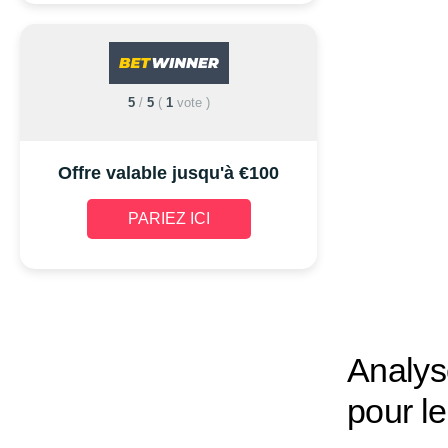
5
/
5
(
1
vote
)
Offre valable jusqu'à €100
PARIEZ ICI
Analys
pour l