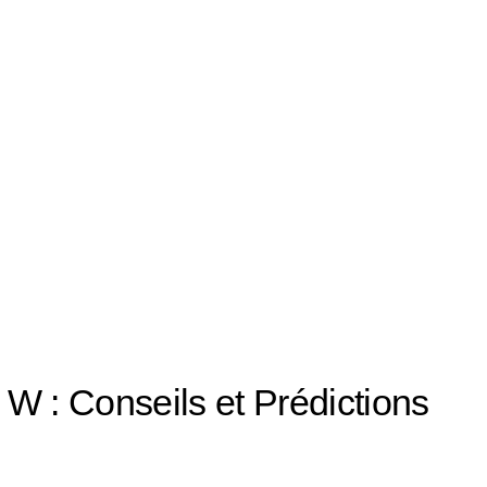
W : Conseils et Prédictions