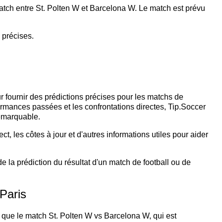
atch entre St. Polten W et Barcelona W. Le match est prévu
 précises.
ur fournir des prédictions précises pour les matchs de
erformances passées et les confrontations directes, Tip.Soccer
remarquable.
t, les côtes à jour et d'autres informations utiles pour aider
e la prédiction du résultat d'un match de football ou de
Paris
tel que le match St. Polten W vs Barcelona W, qui est