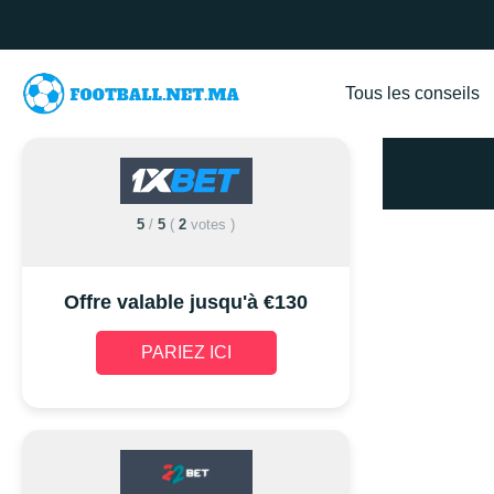
Tous les conseils
5
/
5
(
2
votes
)
Offre valable jusqu'à €130
PARIEZ ICI