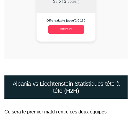
5
/
5
(
2
votes
)
Offre valable jusqu’à € 130
PARIEZ ICI
Albania vs Liechtenstein Statistiques tête à
tête (H2H)
Ce sera le premier match entre ces deux équipes