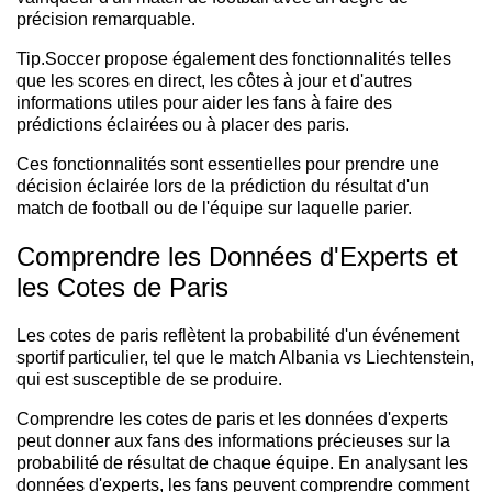
précision remarquable.
Tip.Soccer propose également des fonctionnalités telles
que les scores en direct, les côtes à jour et d'autres
informations utiles pour aider les fans à faire des
prédictions éclairées ou à placer des paris.
Ces fonctionnalités sont essentielles pour prendre une
décision éclairée lors de la prédiction du résultat d'un
match de football ou de l'équipe sur laquelle parier.
Comprendre les Données d'Experts et
les Cotes de Paris
Les cotes de paris reflètent la probabilité d'un événement
sportif particulier, tel que le match Albania vs Liechtenstein,
qui est susceptible de se produire.
Comprendre les cotes de paris et les données d'experts
peut donner aux fans des informations précieuses sur la
probabilité de résultat de chaque équipe. En analysant les
données d'experts, les fans peuvent comprendre comment