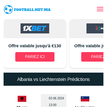
Offre valable jusqu'à €130
Offre valable ju
PARIEZ ICI
PARIEZ I
Albania vs Liechtenstein Prédictions
03.06.2024
13:00