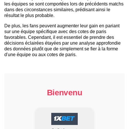
les équipes se sont comportées lors de précédents matchs
dans des circonstances similaires, prédisant ainsi le
résultat le plus probable.
De plus, les fans peuvent augmenter leur gain en pariant
sur une équipe spécifique avec des cotes de paris
favorables. Cependant, il est essentiel de prendre des
décisions éclairées étayées par une analyse approfondie
des données plutôt que de simplement se fier à la forme
d'une équipe ou aux cotes de paris.
Bienvenu