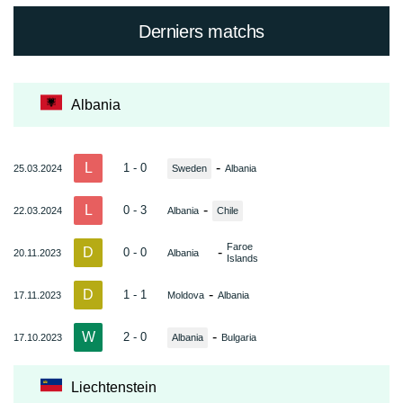
Derniers matchs
Albania
L
-
1 - 0
25.03.2024
Sweden
Albania
L
-
0 - 3
22.03.2024
Albania
Chile
Faroe
D
-
0 - 0
20.11.2023
Albania
Islands
D
-
1 - 1
17.11.2023
Moldova
Albania
W
-
2 - 0
17.10.2023
Albania
Bulgaria
Liechtenstein