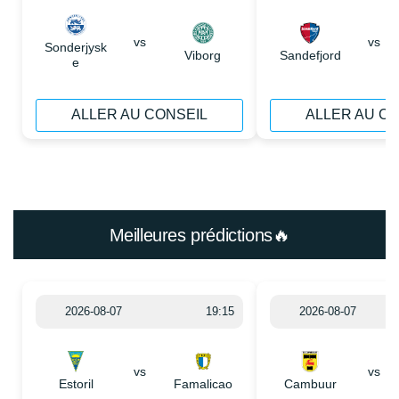
vs
vs
Sonderjysk
Viborg
Sandefjord
e
ALLER AU CONSEIL
ALLER AU C
Meilleures prédictions🔥
2026-08-07
19:15
2026-08-07
vs
vs
Estoril
Famalicao
Cambuur