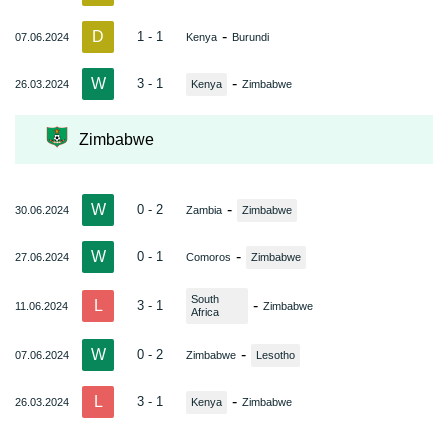
D
-
1 - 1
07.06.2024
Kenya
Burundi
W
-
3 - 1
26.03.2024
Kenya
Zimbabwe
Zimbabwe
W
-
0 - 2
30.06.2024
Zambia
Zimbabwe
W
-
0 - 1
27.06.2024
Comoros
Zimbabwe
South
L
-
3 - 1
11.06.2024
Zimbabwe
Africa
W
-
0 - 2
07.06.2024
Zimbabwe
Lesotho
L
-
3 - 1
26.03.2024
Kenya
Zimbabwe