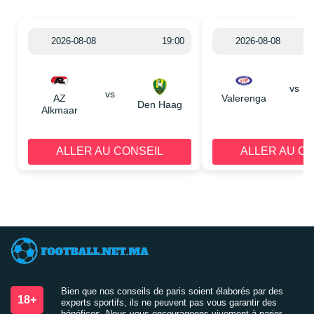
2026-08-08
19:00
2026-08-08
vs
vs
AZ
Valerenga
Den Haag
Alkmaar
ALLER AU CONSEIL
ALLER AU C
Bien que nos conseils de paris soient élaborés par des
18+
experts sportifs, ils ne peuvent pas vous garantir des
bénéfices. Nous vous encourageons vivement à parier