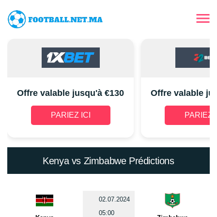
Offre valable jusqu'à €130
Offre valable ju
PARIEZ ICI
PARIEZ I
Kenya vs Zimbabwe Prédictions
02.07.2024
05:00