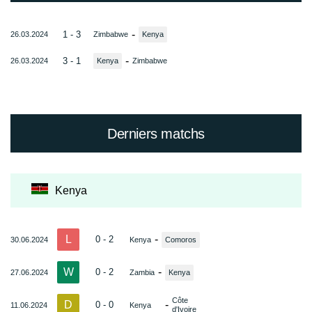
-
1 - 3
26.03.2024
Zimbabwe
Kenya
-
3 - 1
26.03.2024
Kenya
Zimbabwe
Derniers matchs
Kenya
L
-
0 - 2
30.06.2024
Kenya
Comoros
W
-
0 - 2
27.06.2024
Zambia
Kenya
Côte
D
-
0 - 0
11.06.2024
Kenya
d'Ivoire