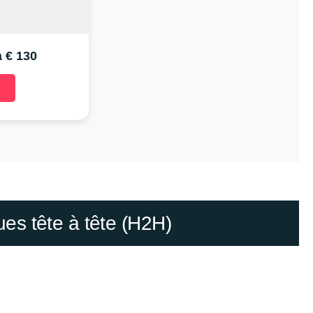
à € 130
ues tête à tête (H2H)