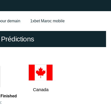
pour demain
1xbet Maroc mobile
Prédictions
Canada
:
Finished
: