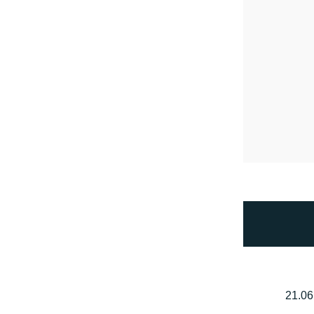
5
/
5
(
1
vote
)
lable jusqu’à € 100
PARIEZ ICI
21.06