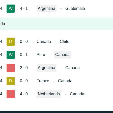
24
W
4 - 1
Argentina
-
Guatemala
ada
24
D
0 - 0
Canada
-
Chile
24
W
0 - 1
Peru
-
Canada
24
L
2 - 0
Argentina
-
Canada
24
D
0 - 0
France
-
Canada
24
L
4 - 0
Netherlands
-
Canada