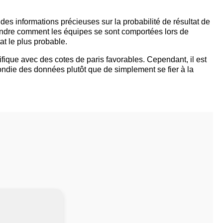
es informations précieuses sur la probabilité de résultat de
endre comment les équipes se sont comportées lors de
at le plus probable.
fique avec des cotes de paris favorables. Cependant, il est
ndie des données plutôt que de simplement se fier à la
u