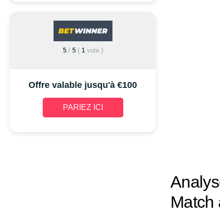
5
/
5
(
1
vote
)
Offre valable jusqu'à €100
PARIEZ ICI
Analys
Match 