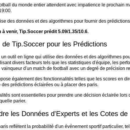
otball du monde entier attendent avec impatience le prochain m
19:00.
lise des données et des algorithmes pour fournir des prédictions
 à venir, Tip.Soccer prédit 5.09/1.35/10.6.
on de Tip.Soccer pour les Prédictions
 un outil en ligne qui utilise des données et des algorithmes po
tilisant divers facteurs tels que les statistiques d'équipe, les p
e vainqueur d'un match de football avec un degré de précision 
pose également des fonctionnalités telles que les scores en direc
re des prédictions éclairées ou à placer des paris.
lités sont essentielles pour prendre une décision éclairée lors d
quelle parier.
e les Données d'Experts et les Cotes de 
aris reflètent la probabilité d'un événement sportif particulier, 