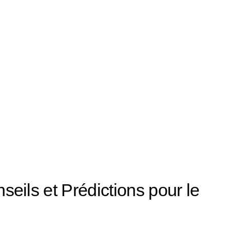
eils et Prédictions pour le