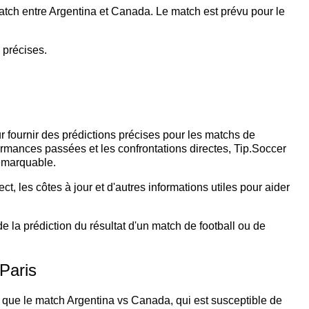
atch entre Argentina et Canada. Le match est prévu pour le
 précises.
ur fournir des prédictions précises pour les matchs de
erformances passées et les confrontations directes, Tip.Soccer
remarquable.
t, les côtes à jour et d'autres informations utiles pour aider
e la prédiction du résultat d'un match de football ou de
Paris
tel que le match Argentina vs Canada, qui est susceptible de