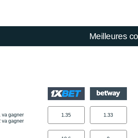
Meilleures c
 va gagner
1.35
1.33
 va gagner