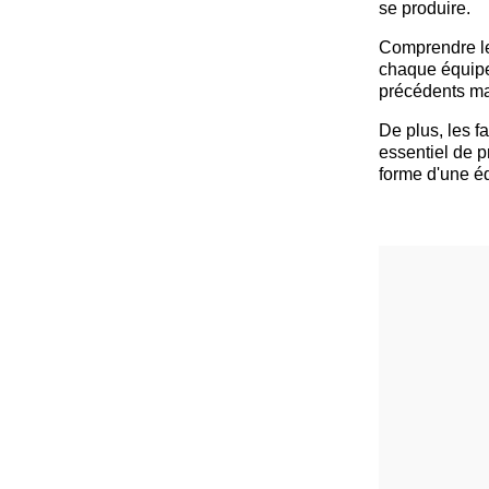
se produire.
Comprendre les
chaque équipe
précédents mat
De plus, les f
essentiel de 
forme d'une éq