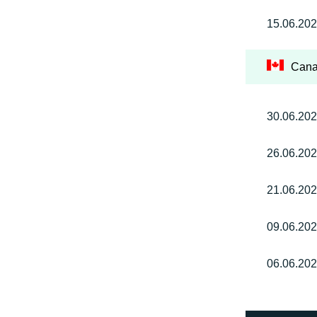
15.06.20
Can
30.06.20
26.06.20
21.06.20
09.06.20
06.06.20