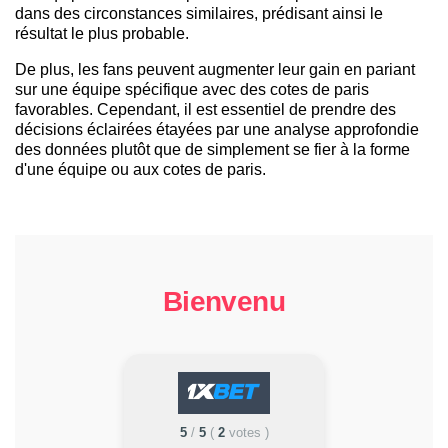
dans des circonstances similaires, prédisant ainsi le
résultat le plus probable.
De plus, les fans peuvent augmenter leur gain en pariant
sur une équipe spécifique avec des cotes de paris
favorables. Cependant, il est essentiel de prendre des
décisions éclairées étayées par une analyse approfondie
des données plutôt que de simplement se fier à la forme
d'une équipe ou aux cotes de paris.
Bienvenu
5
/
5
(
2
votes
)