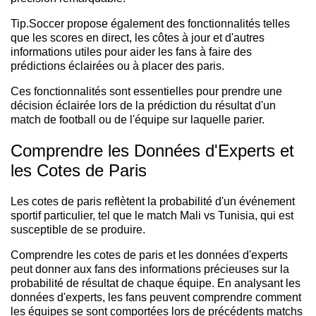
Tip.Soccer propose également des fonctionnalités telles
que les scores en direct, les côtes à jour et d'autres
informations utiles pour aider les fans à faire des
prédictions éclairées ou à placer des paris.
Ces fonctionnalités sont essentielles pour prendre une
décision éclairée lors de la prédiction du résultat d'un
match de football ou de l'équipe sur laquelle parier.
Comprendre les Données d'Experts et
les Cotes de Paris
Les cotes de paris reflètent la probabilité d'un événement
sportif particulier, tel que le match Mali vs Tunisia, qui est
susceptible de se produire.
Comprendre les cotes de paris et les données d'experts
peut donner aux fans des informations précieuses sur la
probabilité de résultat de chaque équipe. En analysant les
données d'experts, les fans peuvent comprendre comment
les équipes se sont comportées lors de précédents matchs