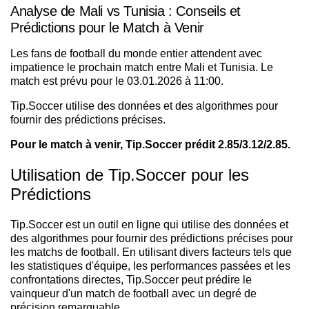
Analyse de Mali vs Tunisia : Conseils et
Prédictions pour le Match à Venir
Les fans de football du monde entier attendent avec
impatience le prochain match entre Mali et Tunisia. Le
match est prévu pour le 03.01.2026 à 11:00.
Tip.Soccer utilise des données et des algorithmes pour
fournir des prédictions précises.
Pour le match à venir, Tip.Soccer prédit 2.85/3.12/2.85.
Utilisation de Tip.Soccer pour les
Prédictions
Tip.Soccer est un outil en ligne qui utilise des données et
des algorithmes pour fournir des prédictions précises pour
les matchs de football. En utilisant divers facteurs tels que
les statistiques d'équipe, les performances passées et les
confrontations directes, Tip.Soccer peut prédire le
vainqueur d'un match de football avec un degré de
précision remarquable.