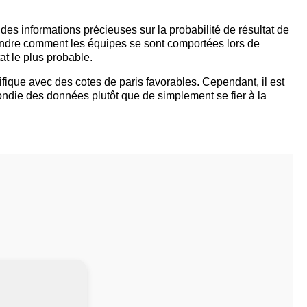
es informations précieuses sur la probabilité de résultat de
endre comment les équipes se sont comportées lors de
at le plus probable.
fique avec des cotes de paris favorables. Cependant, il est
ndie des données plutôt que de simplement se fier à la
u