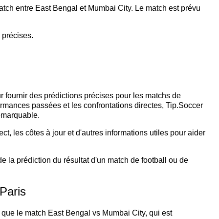
atch entre East Bengal et Mumbai City. Le match est prévu
 précises.
ur fournir des prédictions précises pour les matchs de
erformances passées et les confrontations directes, Tip.Soccer
remarquable.
t, les côtes à jour et d'autres informations utiles pour aider
e la prédiction du résultat d'un match de football ou de
Paris
tel que le match East Bengal vs Mumbai City, qui est