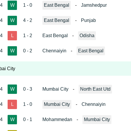
24
W
1 - 0
East Bengal
-
Jamshedpur
24
W
4 - 2
East Bengal
-
Punjab
24
L
1 - 2
East Bengal
-
Odisha
24
W
0 - 2
Chennaiyin
-
East Bengal
ai City
24
W
0 - 3
Mumbai City
-
North East Utd
24
L
1 - 0
Mumbai City
-
Chennaiyin
24
W
0 - 1
Mohammedan
-
Mumbai City