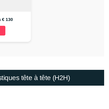
à € 130
tiques tête à tête (H2H)