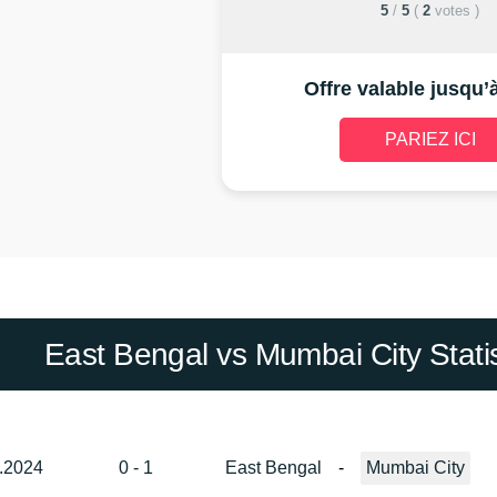
5
/
5
(
2
votes
)
Offre valable jusqu’
PARIEZ ICI
East Bengal vs Mumbai City Statis
.2024
0 - 1
East Bengal
-
Mumbai City