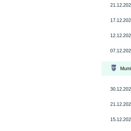
21.12.20
17.12.20
12.12.20
07.12.20
Mumb
30.12.20
21.12.20
15.12.20