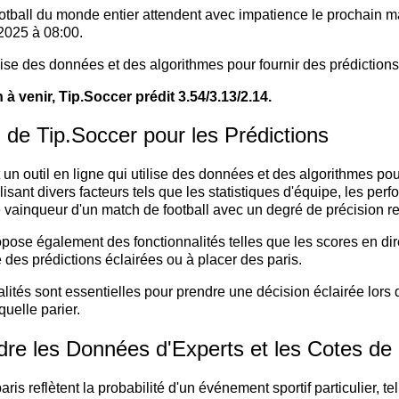
otball du monde entier attendent avec impatience le prochain m
2025 à 08:00.
lise des données et des algorithmes pour fournir des prédictions
 à venir, Tip.Soccer prédit 3.54/3.13/2.14.
on de Tip.Soccer pour les Prédictions
 un outil en ligne qui utilise des données et des algorithmes po
tilisant divers facteurs tels que les statistiques d'équipe, les p
e vainqueur d'un match de football avec un degré de précision 
pose également des fonctionnalités telles que les scores en direc
re des prédictions éclairées ou à placer des paris.
lités sont essentielles pour prendre une décision éclairée lors d
quelle parier.
e les Données d'Experts et les Cotes de 
aris reflètent la probabilité d'un événement sportif particulier, 