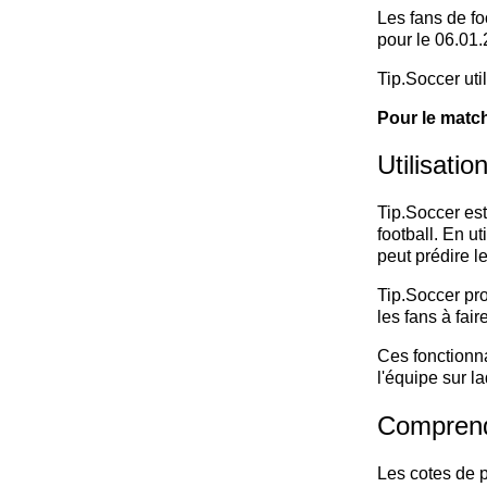
Les fans de fo
pour le 06.01.
Tip.Soccer uti
Pour le match
Utilisati
Tip.Soccer est
football. En u
peut prédire l
Tip.Soccer pro
les fans à fai
Ces fonctionna
l'équipe sur la
Comprendr
Les cotes de p