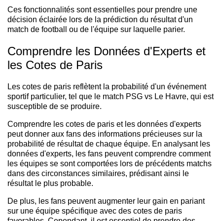
Ces fonctionnalités sont essentielles pour prendre une
décision éclairée lors de la prédiction du résultat d'un
match de football ou de l'équipe sur laquelle parier.
Comprendre les Données d'Experts et
les Cotes de Paris
Les cotes de paris reflètent la probabilité d'un événement
sportif particulier, tel que le match PSG vs Le Havre, qui est
susceptible de se produire.
Comprendre les cotes de paris et les données d'experts
peut donner aux fans des informations précieuses sur la
probabilité de résultat de chaque équipe. En analysant les
données d'experts, les fans peuvent comprendre comment
les équipes se sont comportées lors de précédents matchs
dans des circonstances similaires, prédisant ainsi le
résultat le plus probable.
De plus, les fans peuvent augmenter leur gain en pariant
sur une équipe spécifique avec des cotes de paris
favorables. Cependant, il est essentiel de prendre des