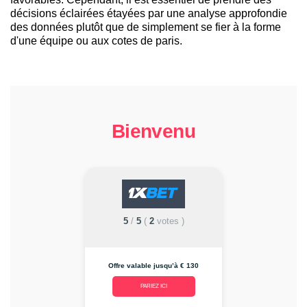
décisions éclairées étayées par une analyse approfondie
des données plutôt que de simplement se fier à la forme
d'une équipe ou aux cotes de paris.
Bienvenu
5
/
5
(
2
votes
)
Offre valable jusqu’à € 130
PARIEZ ICI