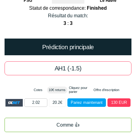
PSG
Le Havre
Statut de correspondance:
Finished
Résultat du match:
3
:
3
Prédiction principale
AH1 (-1.5)
Cliquez pour
Cotes
10€ returns
Offre d'inscription
parier
2.02
20.2€
Pariez maintenant
130 EUR
Comme 👍