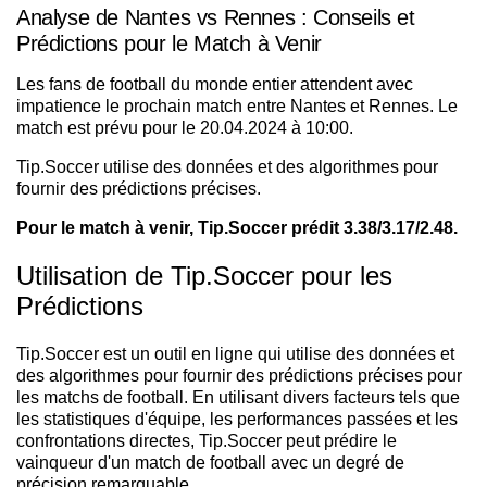
Analyse de Nantes vs Rennes : Conseils et
Prédictions pour le Match à Venir
Les fans de football du monde entier attendent avec
impatience le prochain match entre Nantes et Rennes. Le
match est prévu pour le 20.04.2024 à 10:00.
Tip.Soccer utilise des données et des algorithmes pour
fournir des prédictions précises.
Pour le match à venir, Tip.Soccer prédit 3.38/3.17/2.48.
Utilisation de Tip.Soccer pour les
Prédictions
Tip.Soccer est un outil en ligne qui utilise des données et
des algorithmes pour fournir des prédictions précises pour
les matchs de football. En utilisant divers facteurs tels que
les statistiques d'équipe, les performances passées et les
confrontations directes, Tip.Soccer peut prédire le
vainqueur d'un match de football avec un degré de
précision remarquable.