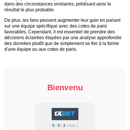
dans des circonstances similaires, prédisant ainsi le
résultat le plus probable.
De plus, les fans peuvent augmenter leur gain en pariant
sur une équipe spécifique avec des cotes de paris
favorables. Cependant, il est essentiel de prendre des
décisions éclairées étayées par une analyse approfondie
des données plutôt que de simplement se fier à la forme
d'une équipe ou aux cotes de paris.
Bienvenu
5
/
5
(
2
votes
)