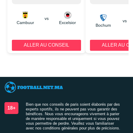
vs
vs
Cambuur
Excelsior
Bochum
ALLER AU CONSEIL
ALLER AU C
Bien que nos conseils de paris soient élaborés par des
18+
experts sportifs, ils ne peuvent pas vous garantir des
bénéfices. Nous vous encourageons vivement à parier
de manière responsable et uniquement si vous pouvez
vous permettre de perdre. Veuillez vous familiariser
avec nos conditions générales pour plus de précisions.