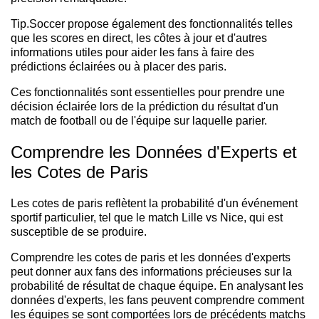
Tip.Soccer propose également des fonctionnalités telles
que les scores en direct, les côtes à jour et d'autres
informations utiles pour aider les fans à faire des
prédictions éclairées ou à placer des paris.
Ces fonctionnalités sont essentielles pour prendre une
décision éclairée lors de la prédiction du résultat d'un
match de football ou de l'équipe sur laquelle parier.
Comprendre les Données d'Experts et
les Cotes de Paris
Les cotes de paris reflètent la probabilité d'un événement
sportif particulier, tel que le match Lille vs Nice, qui est
susceptible de se produire.
Comprendre les cotes de paris et les données d'experts
peut donner aux fans des informations précieuses sur la
probabilité de résultat de chaque équipe. En analysant les
données d'experts, les fans peuvent comprendre comment
les équipes se sont comportées lors de précédents matchs