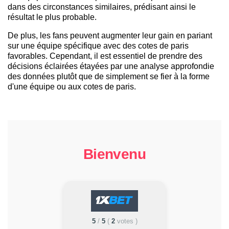
dans des circonstances similaires, prédisant ainsi le
résultat le plus probable.
De plus, les fans peuvent augmenter leur gain en pariant
sur une équipe spécifique avec des cotes de paris
favorables. Cependant, il est essentiel de prendre des
décisions éclairées étayées par une analyse approfondie
des données plutôt que de simplement se fier à la forme
d'une équipe ou aux cotes de paris.
Bienvenu
5
/
5
(
2
votes
)