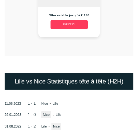
Offre valable jusqu’à € 130
PARIEZ ICI
Lille vs Nice Statistiques tête à tête (H2H)
-
1 - 1
11.08.2023
Nice
Lille
-
1 - 0
29.01.2023
Nice
Lille
-
1 - 2
31.08.2022
Lille
Nice