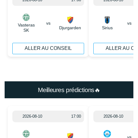
vs
vs
Vasteras
Djurgarden
Sirius
SK
ALLER AU CONSEIL
ALLER AU C
Meilleures prédictions🔥
2026-08-10
17:00
2026-08-10
vs