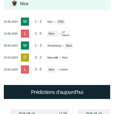
Nice
W
-
1 - 2
15.05.2024
Nice
PSG
Le
L
-
1 - 0
10.05.2024
Nice
Havre
W
-
1 - 3
28.04.2024
Strasbourg
Nice
D
-
2 - 2
24.04.2024
Marseille
Nice
L
-
3 - 0
19.04.2024
Nice
Lorient
Prédictions d'aujourd'hui
2026-08-10
17:00
2026-08-10