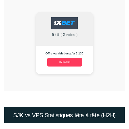
5
/
5
(
2
votes
)
Offre valable jusqu’à € 130
PARIEZ ICI
SJK vs VPS Statistiques tête à tête (H2H)