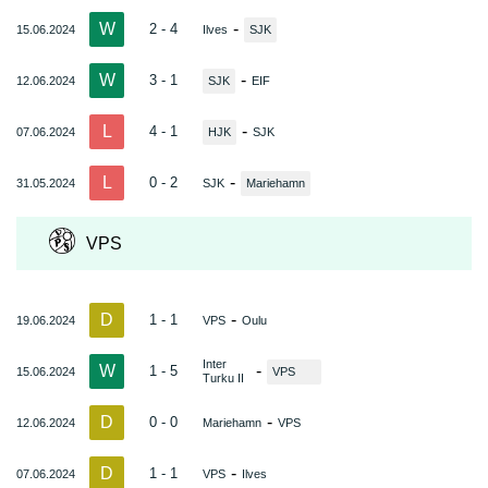
W
-
2 - 4
15.06.2024
Ilves
SJK
W
-
3 - 1
12.06.2024
SJK
EIF
L
-
4 - 1
07.06.2024
HJK
SJK
L
-
0 - 2
31.05.2024
SJK
Mariehamn
VPS
D
-
1 - 1
19.06.2024
VPS
Oulu
Inter
W
-
1 - 5
15.06.2024
VPS
Turku II
D
-
0 - 0
12.06.2024
Mariehamn
VPS
D
-
1 - 1
07.06.2024
VPS
Ilves