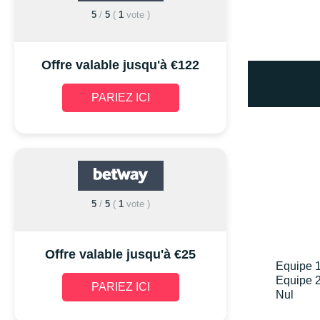
5
/
5
(
1
vote
)
Offre valable jusqu'à €122
PARIEZ ICI
5
/
5
(
1
vote
)
Offre valable jusqu'à €25
Equipe 1
Equipe 2
PARIEZ ICI
Nul