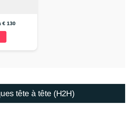
à € 130
ques tête à tête (H2H)