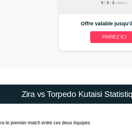
5
/
5
(
2
votes
)
Offre valable jusqu’
PARIEZ ICI
Zira vs Torpedo Kutaisi Statisti
ra le premier match entre ces deux équipes