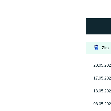
Zira
23.05.20
17.05.20
13.05.20
08.05.20