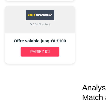
5
/
5
(
1
vote
)
Offre valable jusqu'à €100
PARIEZ ICI
Analyse
Match 