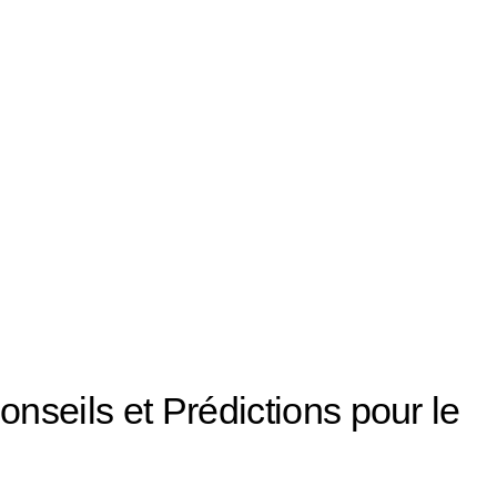
onseils et Prédictions pour le