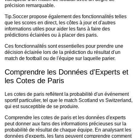
précision remarquable.
Tip.Soccer propose également des fonctionnalités telles
que les scores en direct, les côtes à jour et d'autres
informations utiles pour aider les fans à faire des
prédictions éclairées ou à placer des paris.
Ces fonctionnalités sont essentielles pour prendre une
décision éclairée lors de la prédiction du résultat d'un
match de football ou de l'équipe sur laquelle parier.
Comprendre les Données d'Experts et
les Cotes de Paris
Les cotes de paris reflètent la probabilité d'un événement
sportif particulier, tel que le match Scotland vs Switzerland,
qui est susceptible de se produire.
Comprendre les cotes de paris et les données d'experts
peut donner aux fans des informations précieuses sur la
probabilité de résultat de chaque équipe. En analysant les
données d'experts, les fans peuvent comprendre comment