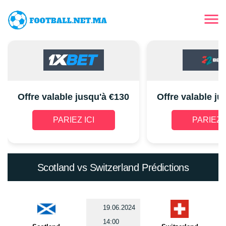
Offre valable jusqu'à €130
Offre valable ju
PARIEZ ICI
PARIEZ I
Scotland vs Switzerland Prédictions
19.06.2024
14:00