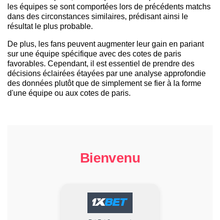
les équipes se sont comportées lors de précédents matchs
dans des circonstances similaires, prédisant ainsi le
résultat le plus probable.
De plus, les fans peuvent augmenter leur gain en pariant
sur une équipe spécifique avec des cotes de paris
favorables. Cependant, il est essentiel de prendre des
décisions éclairées étayées par une analyse approfondie
des données plutôt que de simplement se fier à la forme
d'une équipe ou aux cotes de paris.
Bienvenu