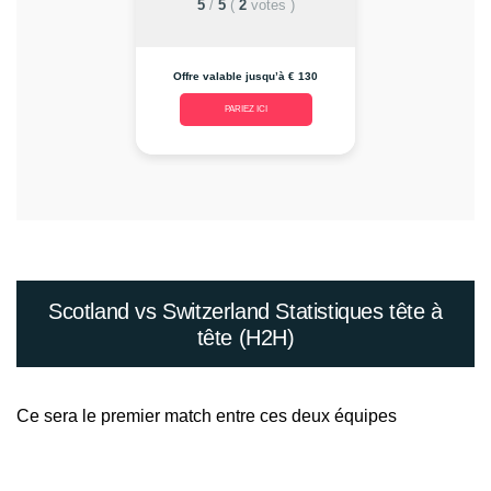
5
/
5
(
2
votes
)
Offre valable jusqu’à € 130
PARIEZ ICI
Scotland vs Switzerland Statistiques tête à
tête (H2H)
Ce sera le premier match entre ces deux équipes