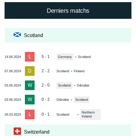
Derniers matchs
Scotland
L
-
5 - 1
14.06.2024
Germany
Scotland
D
-
2 - 2
07.06.2024
Scotland
Finland
W
-
2 - 0
03.06.2024
Scotland
Gibraltar
W
-
0 - 2
03.06.2024
Gibraltar
Scotland
Northern
L
-
0 - 1
26.03.2024
Scotland
Ireland
Switzerland