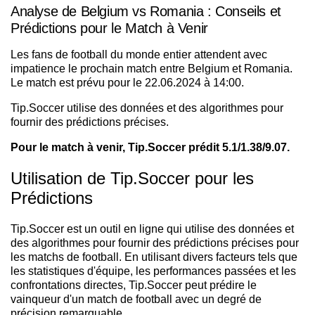
Analyse de Belgium vs Romania : Conseils et
Prédictions pour le Match à Venir
Les fans de football du monde entier attendent avec
impatience le prochain match entre Belgium et Romania.
Le match est prévu pour le 22.06.2024 à 14:00.
Tip.Soccer utilise des données et des algorithmes pour
fournir des prédictions précises.
Pour le match à venir, Tip.Soccer prédit 5.1/1.38/9.07.
Utilisation de Tip.Soccer pour les
Prédictions
Tip.Soccer est un outil en ligne qui utilise des données et
des algorithmes pour fournir des prédictions précises pour
les matchs de football. En utilisant divers facteurs tels que
les statistiques d'équipe, les performances passées et les
confrontations directes, Tip.Soccer peut prédire le
vainqueur d'un match de football avec un degré de
précision remarquable.