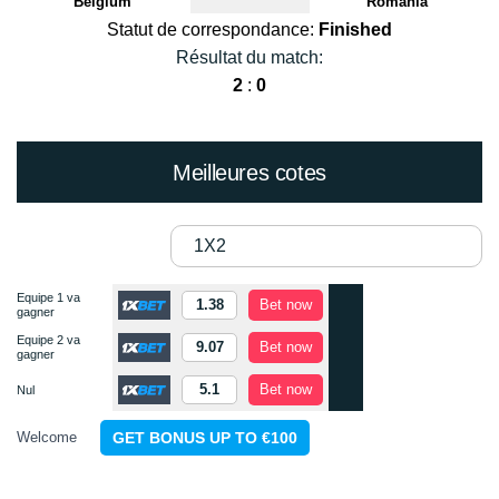
Belgium
Romania
Statut de correspondance:
Finished
Résultat du match:
2
:
0
Meilleures cotes
1X2
Equipe 1 va
Eq
1.38
Bet now
gagner
ga
Equipe 2 va
Eq
9.07
Bet now
gagner
ga
5.1
Bet now
Nul
Nu
Welcome
GET BONUS UP TO €100