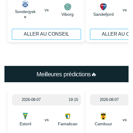
vs
vs
Sonderjysk
Viborg
Sandefjord
e
ALLER AU CONSEIL
ALLER AU C
Meilleures prédictions🔥
2026-08-07
19:15
2026-08-07
vs
vs
Estoril
Famalicao
Cambuur