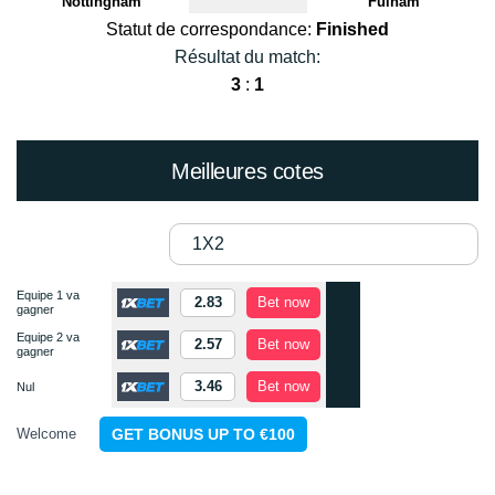
Nottingham
Fulham
Statut de correspondance:
Finished
Résultat du match:
3
:
1
Meilleures cotes
1X2
Equipe 1 va
Eq
2.83
Bet now
gagner
ga
Equipe 2 va
Eq
2.57
Bet now
gagner
ga
3.46
Bet now
Nul
Nu
Welcome
GET BONUS UP TO €100