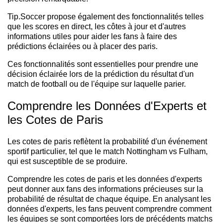
Tip.Soccer propose également des fonctionnalités telles
que les scores en direct, les côtes à jour et d'autres
informations utiles pour aider les fans à faire des
prédictions éclairées ou à placer des paris.
Ces fonctionnalités sont essentielles pour prendre une
décision éclairée lors de la prédiction du résultat d'un
match de football ou de l'équipe sur laquelle parier.
Comprendre les Données d'Experts et
les Cotes de Paris
Les cotes de paris reflètent la probabilité d'un événement
sportif particulier, tel que le match Nottingham vs Fulham,
qui est susceptible de se produire.
Comprendre les cotes de paris et les données d'experts
peut donner aux fans des informations précieuses sur la
probabilité de résultat de chaque équipe. En analysant les
données d'experts, les fans peuvent comprendre comment
les équipes se sont comportées lors de précédents matchs