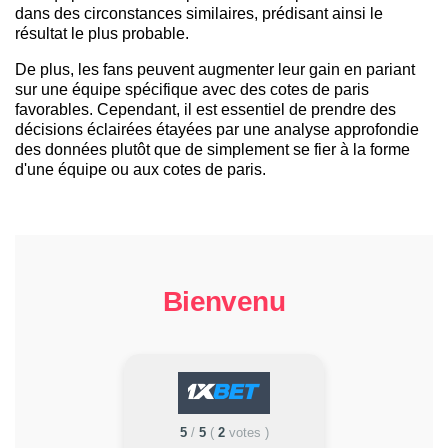
dans des circonstances similaires, prédisant ainsi le
résultat le plus probable.
De plus, les fans peuvent augmenter leur gain en pariant
sur une équipe spécifique avec des cotes de paris
favorables. Cependant, il est essentiel de prendre des
décisions éclairées étayées par une analyse approfondie
des données plutôt que de simplement se fier à la forme
d'une équipe ou aux cotes de paris.
Bienvenu
5
/
5
(
2
votes
)