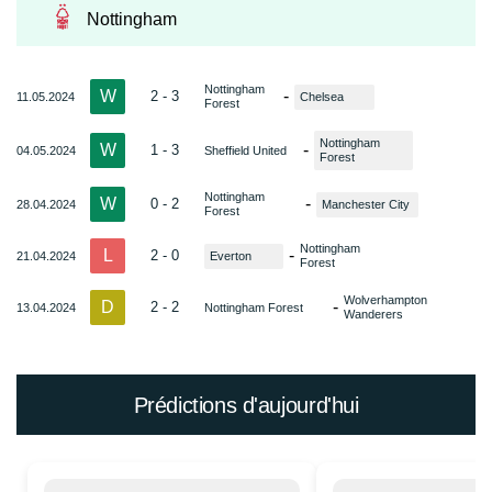
Nottingham
Nottingham
W
-
2 - 3
11.05.2024
Chelsea
Forest
Nottingham
W
-
1 - 3
04.05.2024
Sheffield United
Forest
Nottingham
W
-
0 - 2
28.04.2024
Manchester City
Forest
Nottingham
L
-
2 - 0
21.04.2024
Everton
Forest
Wolverhampton
D
-
2 - 2
13.04.2024
Nottingham Forest
Wanderers
Prédictions d'aujourd'hui