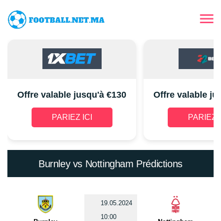
Offre valable jusqu'à €130
Offre valable ju
PARIEZ ICI
PARIEZ I
Burnley vs Nottingham Prédictions
19.05.2024
10:00