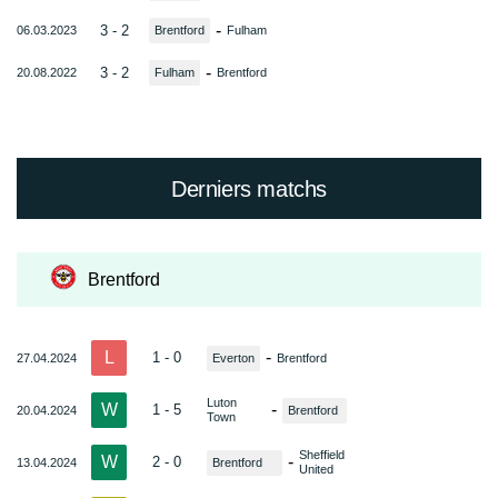
-
3 - 2
06.03.2023
Brentford
Fulham
-
3 - 2
20.08.2022
Fulham
Brentford
Derniers matchs
Brentford
L
-
1 - 0
27.04.2024
Everton
Brentford
Luton
W
-
1 - 5
20.04.2024
Brentford
Town
Sheffield
W
-
2 - 0
13.04.2024
Brentford
United