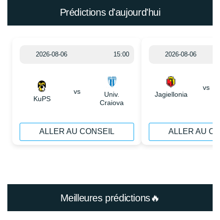
Prédictions d'aujourd'hui
2026-08-06
15:00
2026-08-06
vs
vs
Univ.
Jagiellonia
KuPS
Craiova
ALLER AU CONSEIL
ALLER AU C
Meilleures prédictions🔥