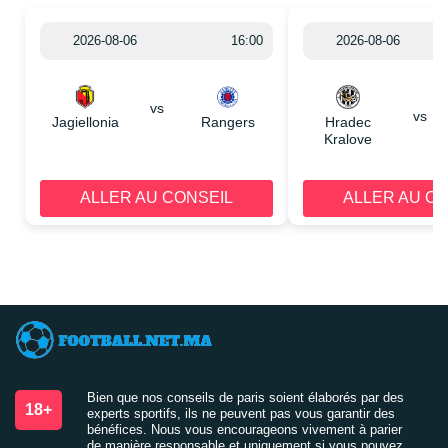
2026-08-06
16:00
2026-08-06
vs
vs
Jagiellonia
Rangers
Hradec
Kralove
ALLER AU CONSEIL
ALLER AU C
Bien que nos conseils de paris soient élaborés par des
18+
experts sportifs, ils ne peuvent pas vous garantir des
bénéfices. Nous vous encourageons vivement à parier
de manière responsable et uniquement si vous pouvez