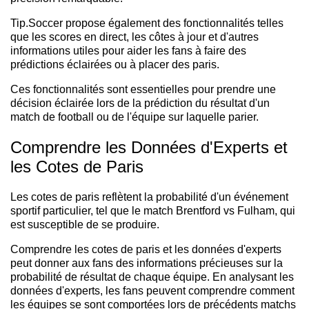
Tip.Soccer propose également des fonctionnalités telles
que les scores en direct, les côtes à jour et d'autres
informations utiles pour aider les fans à faire des
prédictions éclairées ou à placer des paris.
Ces fonctionnalités sont essentielles pour prendre une
décision éclairée lors de la prédiction du résultat d'un
match de football ou de l'équipe sur laquelle parier.
Comprendre les Données d'Experts et
les Cotes de Paris
Les cotes de paris reflètent la probabilité d'un événement
sportif particulier, tel que le match Brentford vs Fulham, qui
est susceptible de se produire.
Comprendre les cotes de paris et les données d'experts
peut donner aux fans des informations précieuses sur la
probabilité de résultat de chaque équipe. En analysant les
données d'experts, les fans peuvent comprendre comment
les équipes se sont comportées lors de précédents matchs