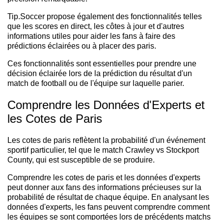
Tip.Soccer propose également des fonctionnalités telles
que les scores en direct, les côtes à jour et d'autres
informations utiles pour aider les fans à faire des
prédictions éclairées ou à placer des paris.
Ces fonctionnalités sont essentielles pour prendre une
décision éclairée lors de la prédiction du résultat d'un
match de football ou de l'équipe sur laquelle parier.
Comprendre les Données d'Experts et
les Cotes de Paris
Les cotes de paris reflètent la probabilité d'un événement
sportif particulier, tel que le match Crawley vs Stockport
County, qui est susceptible de se produire.
Comprendre les cotes de paris et les données d'experts
peut donner aux fans des informations précieuses sur la
probabilité de résultat de chaque équipe. En analysant les
données d'experts, les fans peuvent comprendre comment
les équipes se sont comportées lors de précédents matchs