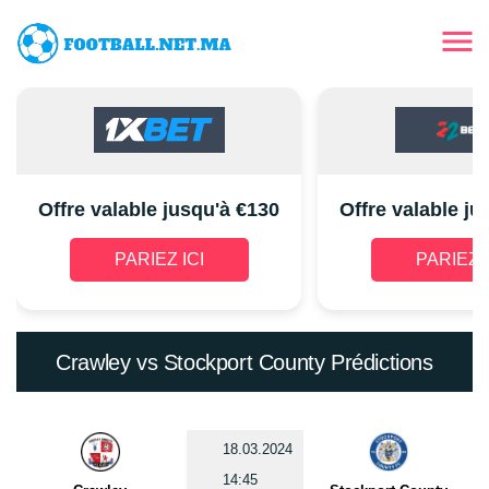
Offre valable jusqu'à €130
Offre valable ju
PARIEZ ICI
PARIEZ I
Crawley vs Stockport County Prédictions
18.03.2024
14:45