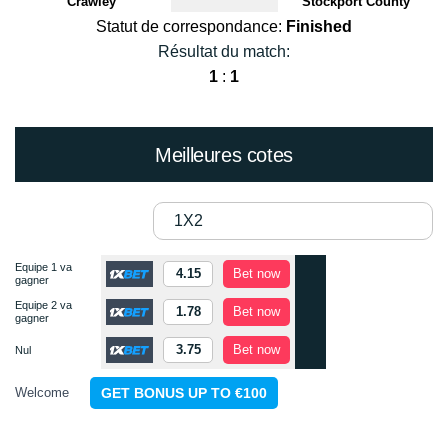
Crawley
Stockport County
Statut de correspondance:
Finished
Résultat du match:
1
:
1
Meilleures cotes
1X2
Equipe 1 va
Eq
4.15
Bet now
gagner
ga
Equipe 2 va
Eq
1.78
Bet now
gagner
ga
3.75
Bet now
Nul
Nu
Welcome
GET BONUS UP TO €100