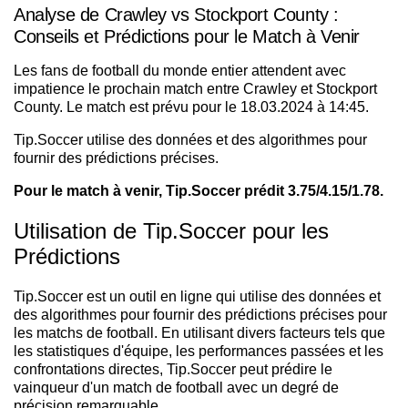
Analyse de Crawley vs Stockport County :
Conseils et Prédictions pour le Match à Venir
Les fans de football du monde entier attendent avec
impatience le prochain match entre Crawley et Stockport
County. Le match est prévu pour le 18.03.2024 à 14:45.
Tip.Soccer utilise des données et des algorithmes pour
fournir des prédictions précises.
Pour le match à venir, Tip.Soccer prédit 3.75/4.15/1.78.
Utilisation de Tip.Soccer pour les
Prédictions
Tip.Soccer est un outil en ligne qui utilise des données et
des algorithmes pour fournir des prédictions précises pour
les matchs de football. En utilisant divers facteurs tels que
les statistiques d'équipe, les performances passées et les
confrontations directes, Tip.Soccer peut prédire le
vainqueur d'un match de football avec un degré de
précision remarquable.