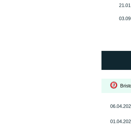
21.01
03.09
Brist
06.04.20
01.04.20