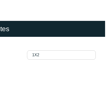
otes
1X2