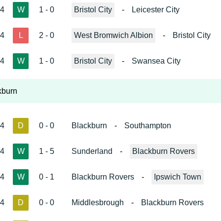
24
W
1 - 0
Bristol City
-
Leicester City
24
L
2 - 0
West Bromwich Albion
-
Bristol City
24
W
1 - 0
Bristol City
-
Swansea City
kburn
24
D
0 - 0
Blackburn
-
Southampton
24
W
1 - 5
Sunderland
-
Blackburn Rovers
24
W
0 - 1
Blackburn Rovers
-
Ipswich Town
24
D
0 - 0
Middlesbrough
-
Blackburn Rovers