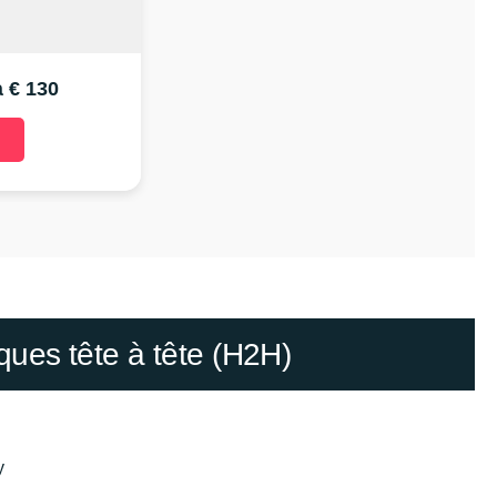
à € 130
iques tête à tête (H2H)
y