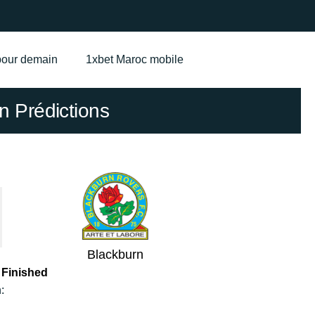
pour demain
1xbet Maroc mobile
rn Prédictions
Blackburn
:
Finished
: