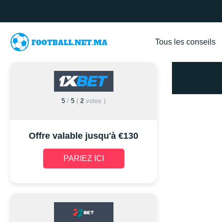
Tous les conseils
5
/
5
(
2
votes
)
Offre valable jusqu'à €130
PARIEZ ICI