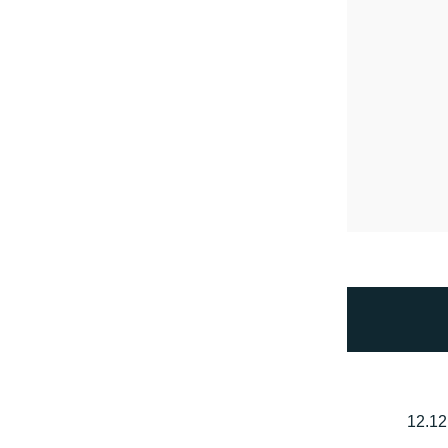
5
/
5
(
1
vote
)
lable jusqu’à € 100
PARIEZ ICI
12.12