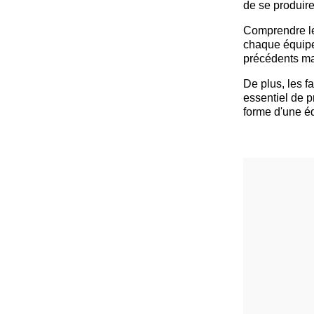
de se produire
Comprendre les
chaque équipe
précédents mat
De plus, les f
essentiel de 
forme d'une éq