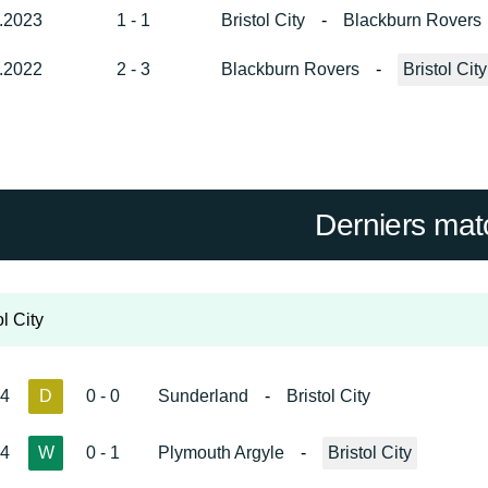
.2023
1 - 1
Bristol City
-
Blackburn Rovers
.2022
2 - 3
Blackburn Rovers
-
Bristol City
Derniers mat
ol City
24
D
0 - 0
Sunderland
-
Bristol City
24
W
0 - 1
Plymouth Argyle
-
Bristol City