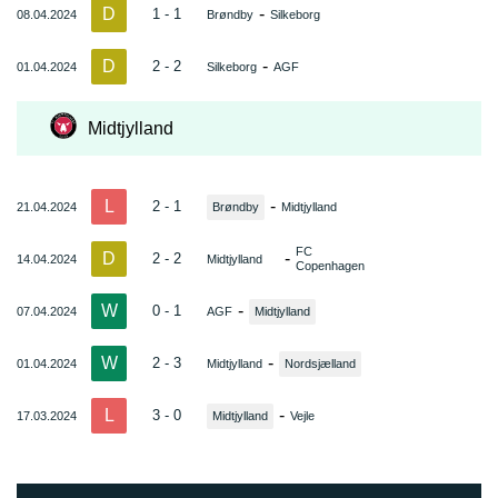
D
-
1 - 1
08.04.2024
Brøndby
Silkeborg
D
-
2 - 2
01.04.2024
Silkeborg
AGF
Midtjylland
L
-
2 - 1
21.04.2024
Brøndby
Midtjylland
FC
D
-
2 - 2
14.04.2024
Midtjylland
Copenhagen
W
-
0 - 1
07.04.2024
AGF
Midtjylland
W
-
2 - 3
01.04.2024
Midtjylland
Nordsjælland
L
-
3 - 0
17.03.2024
Midtjylland
Vejle