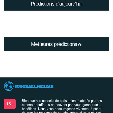
Prédictions d'aujourd'hui
Meilleures prédictions🔥
Bien que nos conseils de paris soient élaborés par des
18+
experts sportifs, ils ne peuvent pas vous garantir des
bénéfices. Nous vous encourageons vivement à parier
de manière responsable et uniquement si vous pouvez