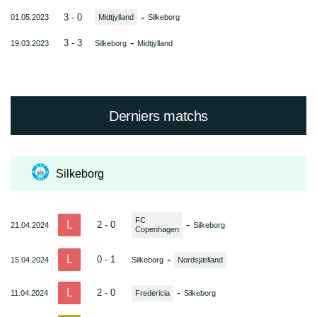
-
3 - 0
01.05.2023
Midtjylland
Silkeborg
-
3 - 3
19.03.2023
Silkeborg
Midtjylland
Derniers matchs
Silkeborg
FC
L
-
2 - 0
21.04.2024
Silkeborg
Copenhagen
L
-
0 - 1
15.04.2024
Silkeborg
Nordsjælland
L
-
2 - 0
11.04.2024
Fredericia
Silkeborg