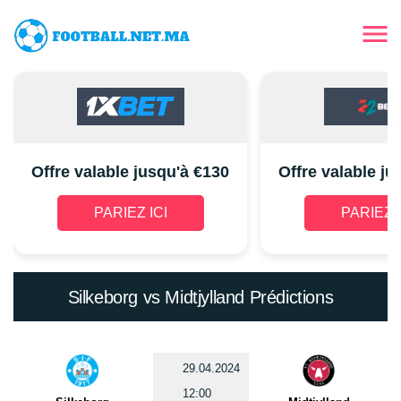
Offre valable jusqu'à €130
Offre valable ju
PARIEZ ICI
PARIEZ I
Silkeborg vs Midtjylland Prédictions
29.04.2024
12:00