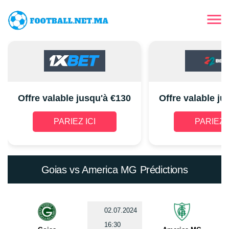
Offre valable jusqu'à €130
Offre valable ju
PARIEZ ICI
PARIEZ I
Goias vs America MG Prédictions
02.07.2024
16:30