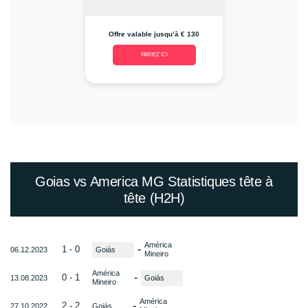
Offre valable jusqu’à € 130
PARIEZ ICI
Goias vs America MG Statistiques tête à
tête (H2H)
América
-
1 - 0
06.12.2023
Goiás
Mineiro
América
-
0 - 1
13.08.2023
Goiás
Mineiro
América
-
2 - 2
27.10.2022
Goiás