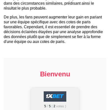
dans des circonstances similaires, prédisant ainsi le
résultat le plus probable.
De plus, les fans peuvent augmenter leur gain en pariant
sur une équipe spécifique avec des cotes de paris
favorables. Cependant, il est essentiel de prendre des
décisions éclairées étayées par une analyse approfondie
des données plutôt que de simplement se fier à la forme
d'une équipe ou aux cotes de paris.
Bienvenu
5
/
5
(
2
votes
)