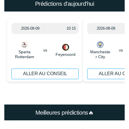
Prédictions d'aujourd'hui
2026-08-09
10:15
2026-08-09
vs
vs
Sparta
Mancheste
Feyenoord
Rotterdam
r City
ALLER AU CONSEIL
ALLER AU C
Meilleures prédictions🔥