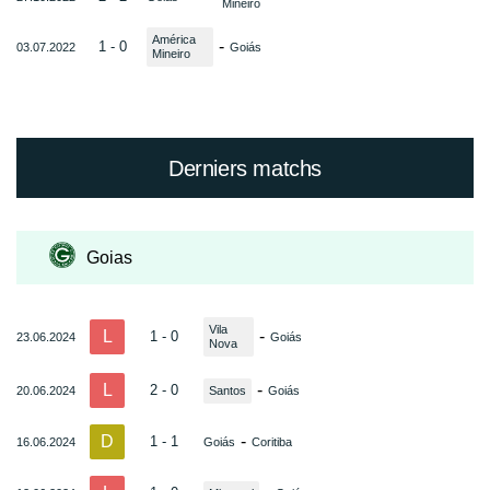
Mineiro
América
-
1 - 0
03.07.2022
Goiás
Mineiro
Derniers matchs
Goias
Vila
L
-
1 - 0
23.06.2024
Goiás
Nova
L
-
2 - 0
20.06.2024
Santos
Goiás
D
-
1 - 1
16.06.2024
Goiás
Coritiba