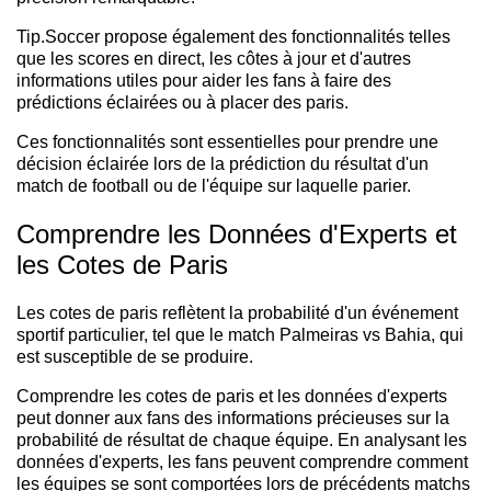
Tip.Soccer propose également des fonctionnalités telles
que les scores en direct, les côtes à jour et d'autres
informations utiles pour aider les fans à faire des
prédictions éclairées ou à placer des paris.
Ces fonctionnalités sont essentielles pour prendre une
décision éclairée lors de la prédiction du résultat d'un
match de football ou de l'équipe sur laquelle parier.
Comprendre les Données d'Experts et
les Cotes de Paris
Les cotes de paris reflètent la probabilité d'un événement
sportif particulier, tel que le match Palmeiras vs Bahia, qui
est susceptible de se produire.
Comprendre les cotes de paris et les données d'experts
peut donner aux fans des informations précieuses sur la
probabilité de résultat de chaque équipe. En analysant les
données d'experts, les fans peuvent comprendre comment
les équipes se sont comportées lors de précédents matchs