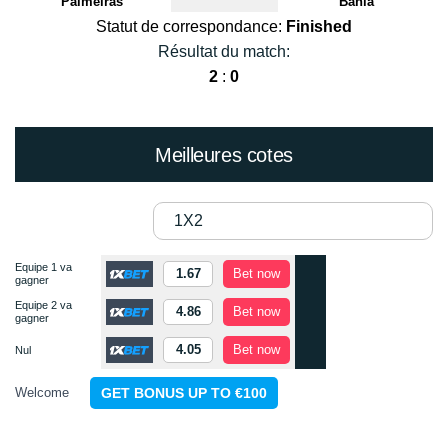
Palmeiras
Bahia
Statut de correspondance:
Finished
Résultat du match:
2
:
0
Meilleures cotes
1X2
Equipe 1 va
Eq
1.67
Bet now
gagner
ga
Equipe 2 va
Eq
4.86
Bet now
gagner
ga
4.05
Bet now
Nul
Nu
Welcome
GET BONUS UP TO €100