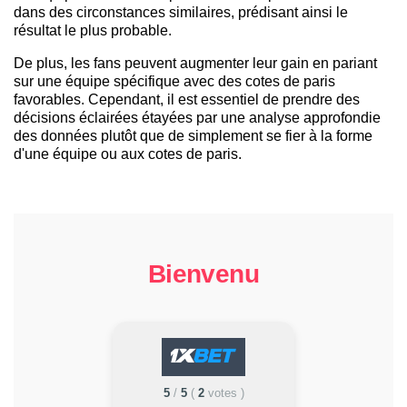
dans des circonstances similaires, prédisant ainsi le
résultat le plus probable.
De plus, les fans peuvent augmenter leur gain en pariant
sur une équipe spécifique avec des cotes de paris
favorables. Cependant, il est essentiel de prendre des
décisions éclairées étayées par une analyse approfondie
des données plutôt que de simplement se fier à la forme
d'une équipe ou aux cotes de paris.
Bienvenu
5
/
5
(
2
votes
)