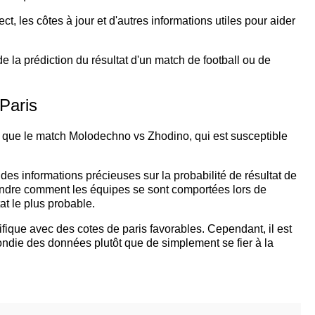
t, les côtes à jour et d'autres informations utiles pour aider
e la prédiction du résultat d'un match de football ou de
Paris
 tel que le match Molodechno vs Zhodino, qui est susceptible
es informations précieuses sur la probabilité de résultat de
endre comment les équipes se sont comportées lors de
at le plus probable.
fique avec des cotes de paris favorables. Cependant, il est
ndie des données plutôt que de simplement se fier à la