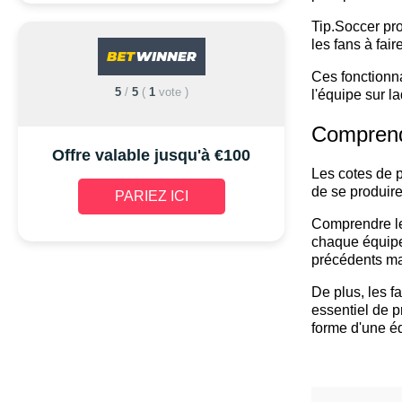
Tip.Soccer pro
les fans à fai
Ces fonctionna
5
/
5
(
1
vote
)
l'équipe sur la
Comprendr
Offre valable jusqu'à €100
Les cotes de p
de se produire
PARIEZ ICI
Comprendre les
chaque équipe
précédents mat
De plus, les f
essentiel de 
forme d'une éq