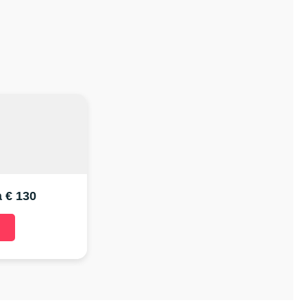
u
à € 130