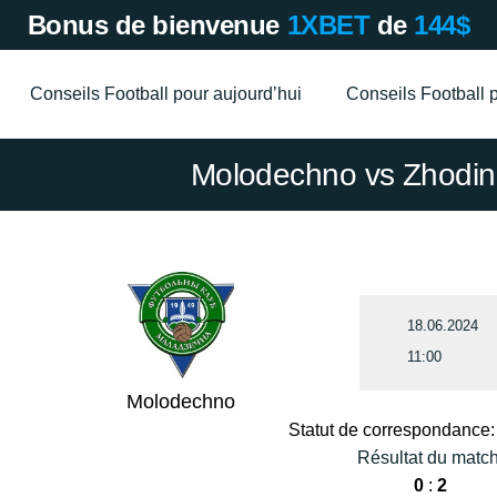
Bonus de bienvenue
1XBET
de
144$
Conseils Football pour aujourd’hui
Conseils Football 
Molodechno vs Zhodino
18.06.2024
11:00
Molodechno
Statut de correspondance
Résultat du match
0
:
2