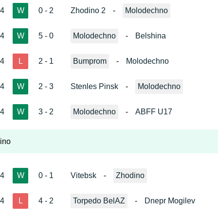
24
W
0 - 2
Zhodino 2
-
Molodechno
24
W
5 - 0
Molodechno
-
Belshina
24
L
2 - 1
Bumprom
-
Molodechno
24
W
2 - 3
Stenles Pinsk
-
Molodechno
24
W
3 - 2
Molodechno
-
ABFF U17
ino
24
W
0 - 1
Vitebsk
-
Zhodino
24
L
4 - 2
Torpedo BelAZ
-
Dnepr Mogilev