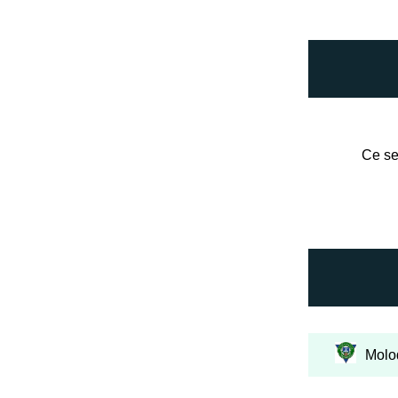
Ce se
Molo