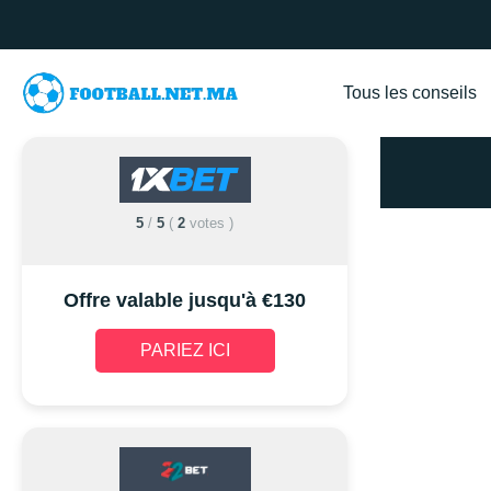
Tous les conseils
5
/
5
(
2
votes
)
Offre valable jusqu'à €130
PARIEZ ICI