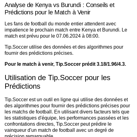
Analyse de Kenya vs Burundi : Conseils et
Prédictions pour le Match à Venir
Les fans de football du monde entier attendent avec
impatience le prochain match entre Kenya et Burundi. Le
match est prévu pour le 07.06.2024 à 08:00.
Tip.Soccer utilise des données et des algorithmes pour
fournir des prédictions précises.
Pour le match à venir, Tip.Soccer prédit 3.18/1.96/4.3.
Utilisation de Tip.Soccer pour les
Prédictions
Tip.Soccer est un outil en ligne qui utilise des données et
des algorithmes pour fournir des prédictions précises pour
les matchs de football. En utilisant divers facteurs tels que
les statistiques d'équipe, les performances passées et les
confrontations directes, Tip.Soccer peut prédire le
vainqueur d'un match de football avec un degré de
précision remarquable.