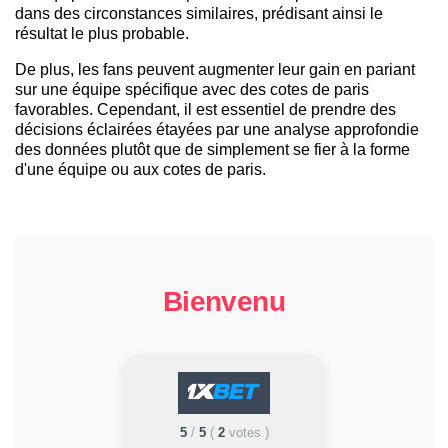
dans des circonstances similaires, prédisant ainsi le
résultat le plus probable.
De plus, les fans peuvent augmenter leur gain en pariant
sur une équipe spécifique avec des cotes de paris
favorables. Cependant, il est essentiel de prendre des
décisions éclairées étayées par une analyse approfondie
des données plutôt que de simplement se fier à la forme
d'une équipe ou aux cotes de paris.
Bienvenu
5
/
5
(
2
votes
)