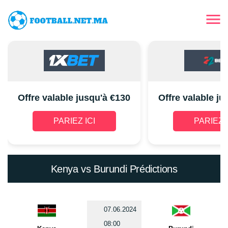
Offre valable jusqu'à €130
Offre valable ju
PARIEZ ICI
PARIEZ I
Kenya vs Burundi Prédictions
07.06.2024
08:00