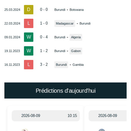
D
-
0 - 0
25.03.2024
Burundi
Botswana
L
-
1 - 0
22.03.2024
Madagascar
Burundi
W
-
0 - 4
09.01.2024
Burundi
Algeria
W
-
1 - 2
19.11.2023
Burundi
Gabon
L
-
3 - 2
16.11.2023
Burundi
Gambia
Prédictions d'aujourd'hui
2026-08-09
10:15
2026-08-09