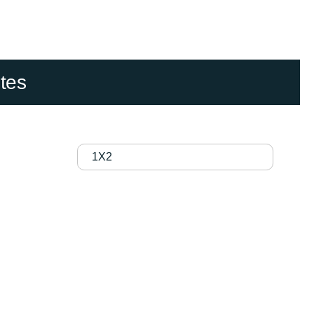
otes
1X2