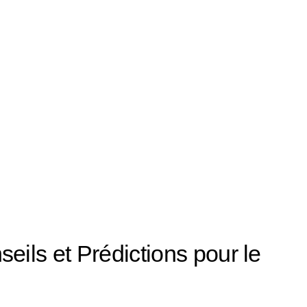
eils et Prédictions pour le