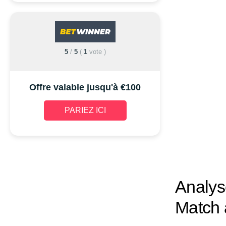
5
/
5
(
1
vote
)
Offre valable jusqu'à €100
PARIEZ ICI
Analyse
Match 