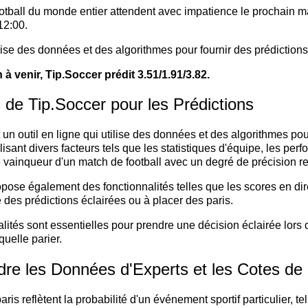
otball du monde entier attendent avec impatience le prochain ma
12:00.
lise des données et des algorithmes pour fournir des prédictions
 à venir, Tip.Soccer prédit 3.51/1.91/3.82.
on de Tip.Soccer pour les Prédictions
 un outil en ligne qui utilise des données et des algorithmes po
tilisant divers facteurs tels que les statistiques d'équipe, les p
e vainqueur d'un match de football avec un degré de précision 
pose également des fonctionnalités telles que les scores en direc
re des prédictions éclairées ou à placer des paris.
lités sont essentielles pour prendre une décision éclairée lors d
quelle parier.
e les Données d'Experts et les Cotes de 
aris reflètent la probabilité d'un événement sportif particulier, t