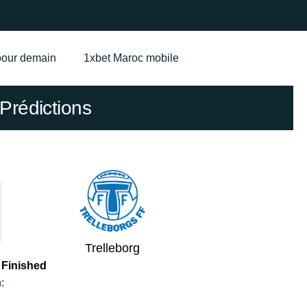
pour demain
1xbet Maroc mobile
Prédictions
Trelleborg
:
Finished
: