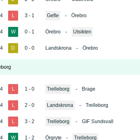
24
L
3 - 1
Gefle
-
Örebro
24
W
0 - 1
Örebro
-
Utsikten
24
D
0 - 0
Landskrona
-
Örebro
eborg
24
L
1 - 0
Trelleborg
-
Brage
24
L
2 - 0
Landskrona
-
Trelleborg
24
L
3 - 2
Trelleborg
-
GIF Sundsvall
24
W
1 - 2
Örgryte
-
Trelleborg