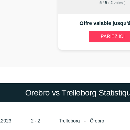
5
/
5
(
2
votes
)
Offre valable jusqu’
PARIEZ ICI
Orebro vs Trelleborg Statistiq
.2023
2 - 2
Trelleborg
-
Örebro