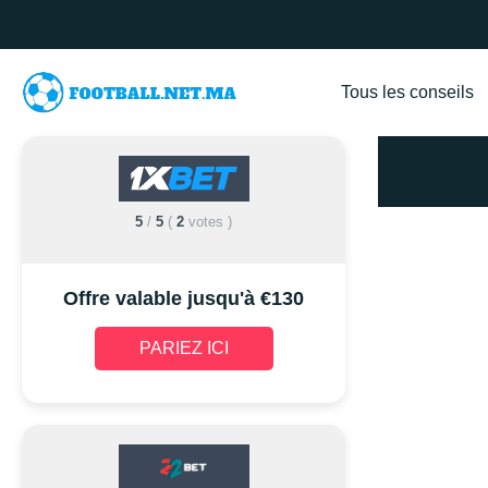
Tous les conseils
5
/
5
(
2
votes
)
Offre valable jusqu'à €130
PARIEZ ICI