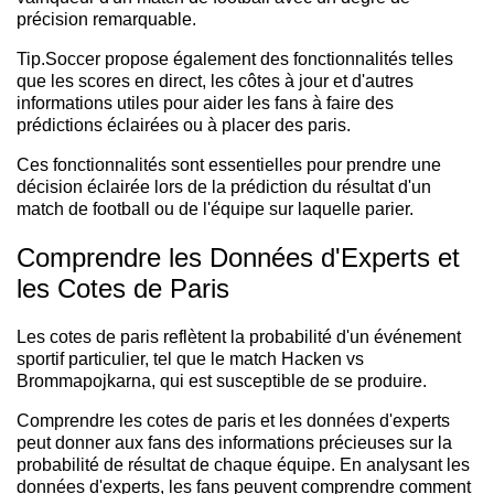
précision remarquable.
Tip.Soccer propose également des fonctionnalités telles
que les scores en direct, les côtes à jour et d'autres
informations utiles pour aider les fans à faire des
prédictions éclairées ou à placer des paris.
Ces fonctionnalités sont essentielles pour prendre une
décision éclairée lors de la prédiction du résultat d'un
match de football ou de l'équipe sur laquelle parier.
Comprendre les Données d'Experts et
les Cotes de Paris
Les cotes de paris reflètent la probabilité d'un événement
sportif particulier, tel que le match Hacken vs
Brommapojkarna, qui est susceptible de se produire.
Comprendre les cotes de paris et les données d'experts
peut donner aux fans des informations précieuses sur la
probabilité de résultat de chaque équipe. En analysant les
données d'experts, les fans peuvent comprendre comment