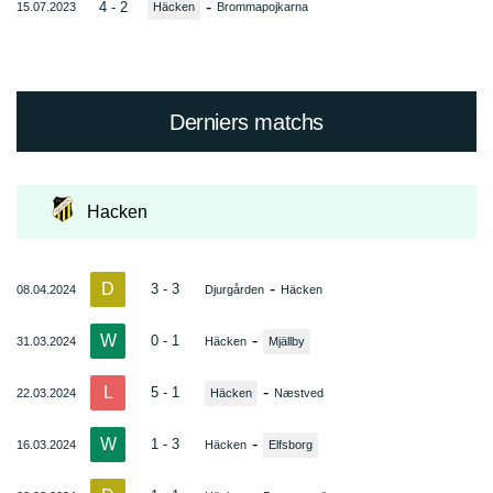
-
4 - 2
15.07.2023
Häcken
Brommapojkarna
Derniers matchs
Hacken
D
-
3 - 3
08.04.2024
Djurgården
Häcken
W
-
0 - 1
31.03.2024
Häcken
Mjällby
L
-
5 - 1
22.03.2024
Häcken
Næstved
W
-
1 - 3
16.03.2024
Häcken
Elfsborg