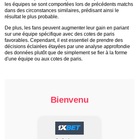
les équipes se sont comportées lors de précédents matchs
dans des circonstances similaires, prédisant ainsi le
résultat le plus probable.
De plus, les fans peuvent augmenter leur gain en pariant
sur une équipe spécifique avec des cotes de paris
favorables. Cependant, il est essentiel de prendre des
décisions éclairées étayées par une analyse approfondie
des données plutôt que de simplement se fier à la forme
d'une équipe ou aux cotes de paris.
Bienvenu