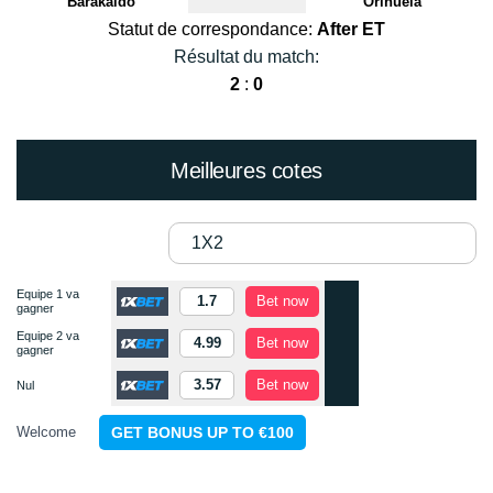
Barakaldo
Orihuela
Statut de correspondance:
After ET
Résultat du match:
2
:
0
Meilleures cotes
1X2
Equipe 1 va
Eq
1.7
Bet now
gagner
ga
Equipe 2 va
Eq
4.99
Bet now
gagner
ga
3.57
Bet now
Nul
Nu
Welcome
GET BONUS UP TO €100