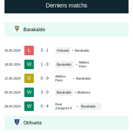
Derniers matchs
Barakaldo
L
-
3 - 1
26.05.2024
Orihuela
Barakaldo
Atlético
W
-
1 - 0
18.05.2024
Barakaldo
Paso
Atlético
D
-
0 - 0
12.05.2024
Barakaldo
Paso
W
-
3 - 0
05.05.2024
Barakaldo
Mutilvera
Real
W
-
0 - 4
28.04.2024
Barakaldo
Zaragoza II
Orihuela