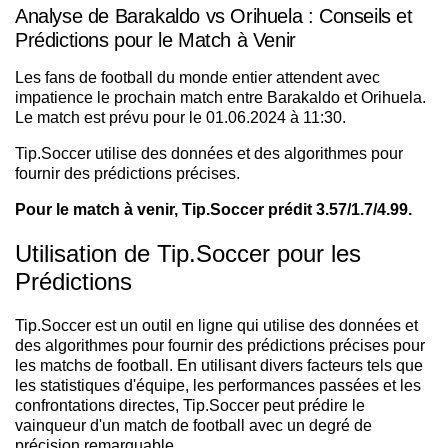
Analyse de Barakaldo vs Orihuela : Conseils et
Prédictions pour le Match à Venir
Les fans de football du monde entier attendent avec
impatience le prochain match entre Barakaldo et Orihuela.
Le match est prévu pour le 01.06.2024 à 11:30.
Tip.Soccer utilise des données et des algorithmes pour
fournir des prédictions précises.
Pour le match à venir, Tip.Soccer prédit 3.57/1.7/4.99.
Utilisation de Tip.Soccer pour les
Prédictions
Tip.Soccer est un outil en ligne qui utilise des données et
des algorithmes pour fournir des prédictions précises pour
les matchs de football. En utilisant divers facteurs tels que
les statistiques d'équipe, les performances passées et les
confrontations directes, Tip.Soccer peut prédire le
vainqueur d'un match de football avec un degré de
précision remarquable.