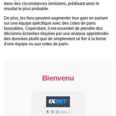
dans des circonstances similaires, prédisant ainsi le
résultat le plus probable.
De plus, les fans peuvent augmenter leur gain en pariant
sur une équipe spécifique avec des cotes de paris
favorables. Cependant, il est essentiel de prendre des
décisions éclairées étayées par une analyse approfondie
des données plutôt que de simplement se fier à la forme
d'une équipe ou aux cotes de paris.
Bienvenu
5
/
5
(
2
votes
)