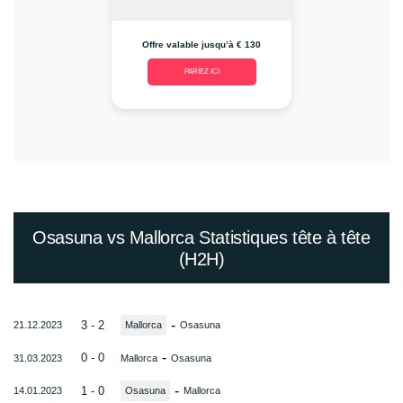
Offre valable jusqu’à € 130
PARIEZ ICI
Osasuna vs Mallorca Statistiques tête à tête
(H2H)
-
3 - 2
21.12.2023
Mallorca
Osasuna
-
0 - 0
31.03.2023
Mallorca
Osasuna
-
1 - 0
14.01.2023
Osasuna
Mallorca