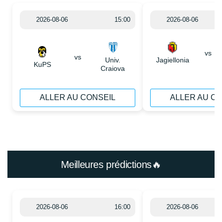
2026-08-06
15:00
2026-08-06
vs
vs
Univ.
Jagiellonia
KuPS
Craiova
ALLER AU CONSEIL
ALLER AU C
Meilleures prédictions🔥
2026-08-06
16:00
2026-08-06