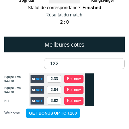
Sogndal
Kongsvinger
Statut de correspondance:
Finished
Résultat du match:
2
:
0
Meilleures cotes
1X2
Equipe 1 va
Eq
2.33
Bet now
gagner
ga
Equipe 2 va
Eq
2.64
Bet now
gagner
ga
3.82
Bet now
Nul
Nu
Welcome
GET BONUS UP TO €100