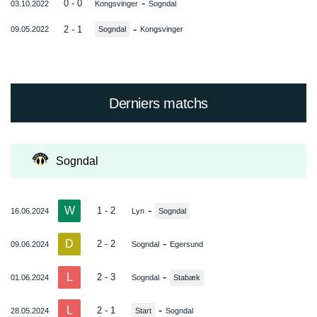
-
0 - 0
03.10.2022
Kongsvinger
Sogndal
-
2 - 1
09.05.2022
Sogndal
Kongsvinger
Derniers matchs
Sogndal
W
-
1 - 2
16.06.2024
Lyn
Sogndal
D
-
2 - 2
09.06.2024
Sogndal
Egersund
L
-
2 - 3
01.06.2024
Sogndal
Stabæk
L
-
2 - 1
28.05.2024
Start
Sogndal