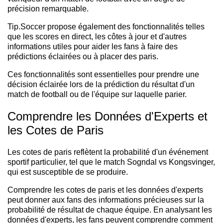
précision remarquable.
Tip.Soccer propose également des fonctionnalités telles
que les scores en direct, les côtes à jour et d'autres
informations utiles pour aider les fans à faire des
prédictions éclairées ou à placer des paris.
Ces fonctionnalités sont essentielles pour prendre une
décision éclairée lors de la prédiction du résultat d'un
match de football ou de l'équipe sur laquelle parier.
Comprendre les Données d'Experts et
les Cotes de Paris
Les cotes de paris reflètent la probabilité d'un événement
sportif particulier, tel que le match Sogndal vs Kongsvinger,
qui est susceptible de se produire.
Comprendre les cotes de paris et les données d'experts
peut donner aux fans des informations précieuses sur la
probabilité de résultat de chaque équipe. En analysant les
données d'experts, les fans peuvent comprendre comment