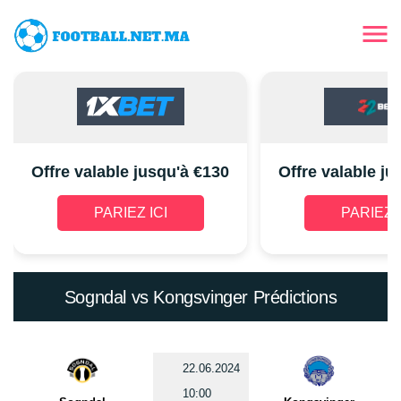
Offre valable jusqu'à €130
Offre valable ju
PARIEZ ICI
PARIEZ I
Sogndal vs Kongsvinger Prédictions
22.06.2024
10:00