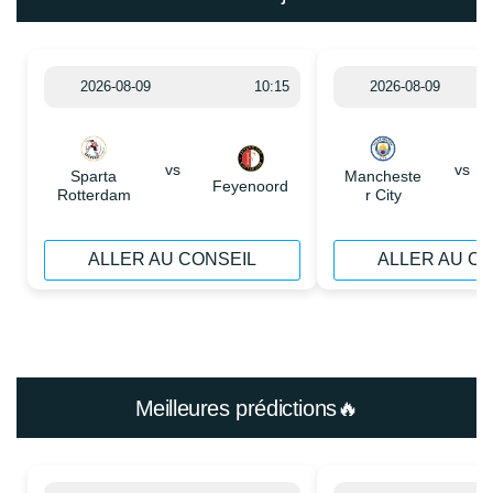
2026-08-09
10:15
2026-08-09
vs
vs
Sparta
Mancheste
Feyenoord
Rotterdam
r City
ALLER AU CONSEIL
ALLER AU C
Meilleures prédictions🔥