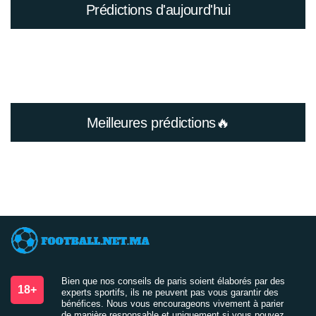
Prédictions d'aujourd'hui
Meilleures prédictions🔥
Bien que nos conseils de paris soient élaborés par des
18+
experts sportifs, ils ne peuvent pas vous garantir des
bénéfices. Nous vous encourageons vivement à parier
de manière responsable et uniquement si vous pouvez