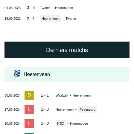
-
3 - 3
04.03.2023
Twente
Heerenveen
-
2 - 1
18.09.2022
Heerenveen
Twente
Derniers matchs
Heerenveen
D
-
1 - 1
30.03.2024
Waalwijk
Heerenveen
L
-
2 - 3
17.03.2024
Heerenveen
Feyenoord
L
-
2 - 0
10.03.2024
NEC
Heerenveen