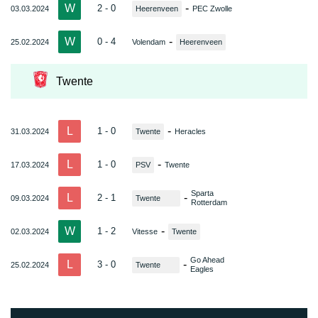
W
-
2 - 0
03.03.2024
Heerenveen
PEC Zwolle
W
-
0 - 4
25.02.2024
Volendam
Heerenveen
Twente
L
-
1 - 0
31.03.2024
Twente
Heracles
L
-
1 - 0
17.03.2024
PSV
Twente
Sparta
L
-
2 - 1
09.03.2024
Twente
Rotterdam
W
-
1 - 2
02.03.2024
Vitesse
Twente
Go Ahead
L
-
3 - 0
25.02.2024
Twente
Eagles