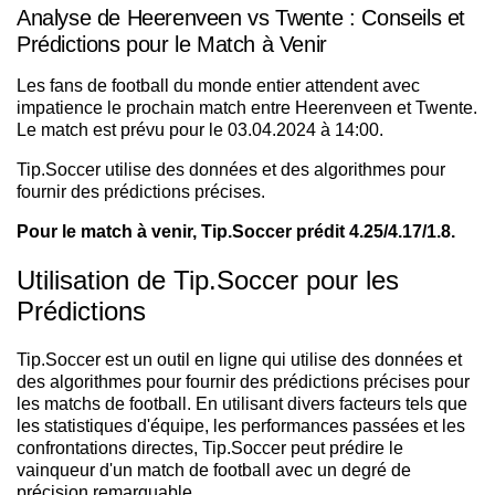
Analyse de Heerenveen vs Twente : Conseils et
Prédictions pour le Match à Venir
Les fans de football du monde entier attendent avec
impatience le prochain match entre Heerenveen et Twente.
Le match est prévu pour le 03.04.2024 à 14:00.
Tip.Soccer utilise des données et des algorithmes pour
fournir des prédictions précises.
Pour le match à venir, Tip.Soccer prédit 4.25/4.17/1.8.
Utilisation de Tip.Soccer pour les
Prédictions
Tip.Soccer est un outil en ligne qui utilise des données et
des algorithmes pour fournir des prédictions précises pour
les matchs de football. En utilisant divers facteurs tels que
les statistiques d'équipe, les performances passées et les
confrontations directes, Tip.Soccer peut prédire le
vainqueur d'un match de football avec un degré de
précision remarquable.