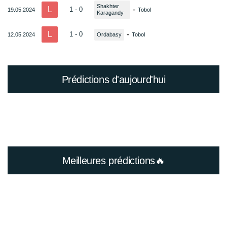
Shakhter
L
-
1 - 0
19.05.2024
Tobol
Karagandy
L
-
1 - 0
12.05.2024
Ordabasy
Tobol
Prédictions d'aujourd'hui
Meilleures prédictions🔥