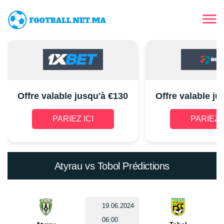
Offre valable jusqu'à €130
Offre valable ju
PARIEZ ICI
PARIEZ I
Atyrau vs Tobol Prédictions
19.06.2024
06:00