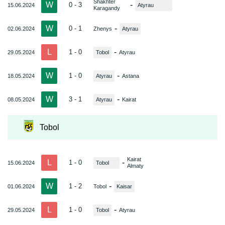
Shakhter
W
-
0 - 3
15.06.2024
Atyrau
Karagandy
W
-
0 - 1
02.06.2024
Zhenys
Atyrau
L
-
1 - 0
29.05.2024
Tobol
Atyrau
W
-
1 - 0
18.05.2024
Atyrau
Astana
W
-
3 - 1
08.05.2024
Atyrau
Kairat
Tobol
Kairat
L
-
1 - 0
15.06.2024
Tobol
Almaty
W
-
1 - 2
01.06.2024
Tobol
Kaisar
L
-
1 - 0
29.05.2024
Tobol
Atyrau