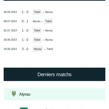
-
1 - 0
29.05.2024
Tobol
Atyrau
-
0 - 1
08.07.2023
Atyrau
Tobol
-
1 - 0
02.07.2023
Tobol
Atyrau
-
1 - 0
28.06.2023
Tobol
Atyrau
-
3 - 0
24.06.2023
Atyrau
Tobol
Derniers matchs
Atyrau