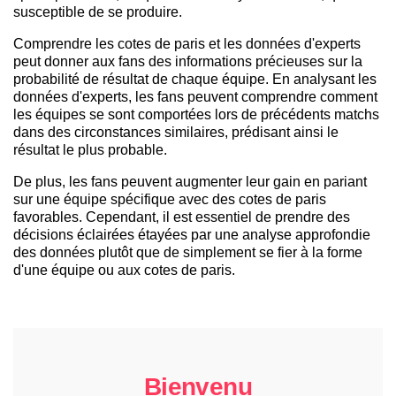
susceptible de se produire.
Comprendre les cotes de paris et les données d'experts
peut donner aux fans des informations précieuses sur la
probabilité de résultat de chaque équipe. En analysant les
données d'experts, les fans peuvent comprendre comment
les équipes se sont comportées lors de précédents matchs
dans des circonstances similaires, prédisant ainsi le
résultat le plus probable.
De plus, les fans peuvent augmenter leur gain en pariant
sur une équipe spécifique avec des cotes de paris
favorables. Cependant, il est essentiel de prendre des
décisions éclairées étayées par une analyse approfondie
des données plutôt que de simplement se fier à la forme
d'une équipe ou aux cotes de paris.
Bienvenu