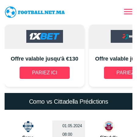
Offre valable jusqu'à €130
Offre valable ju
PARIEZ ICI
PARIEZ I
Como vs Cittadella Prédictions
01.05.2024
08:00