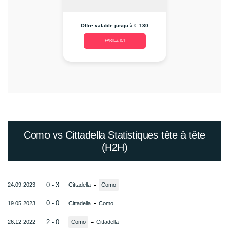
Offre valable jusqu’à € 130
PARIEZ ICI
Como vs Cittadella Statistiques tête à tête
(H2H)
-
0 - 3
24.09.2023
Cittadella
Como
-
0 - 0
19.05.2023
Cittadella
Como
-
2 - 0
26.12.2022
Como
Cittadella