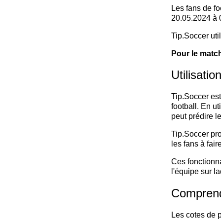
Les fans de fo
20.05.2024 à 
Tip.Soccer uti
Pour le match
Utilisati
Tip.Soccer est
football. En u
peut prédire l
Tip.Soccer pro
les fans à fai
Ces fonctionna
l'équipe sur la
Comprendr
Les cotes de p