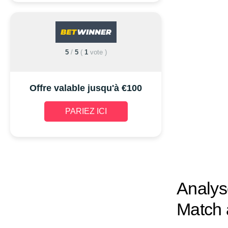
5
/
5
(
1
vote
)
Offre valable jusqu'à €100
PARIEZ ICI
Analys
Match 