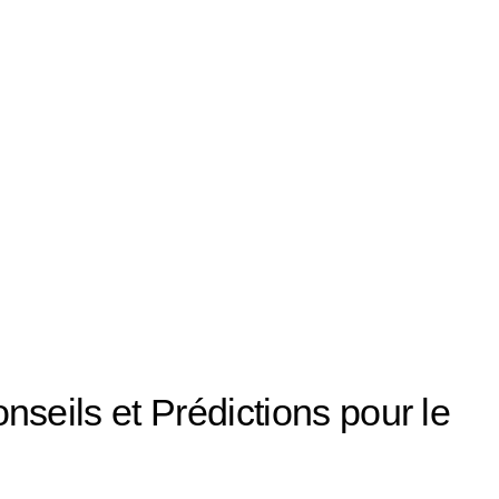
seils et Prédictions pour le