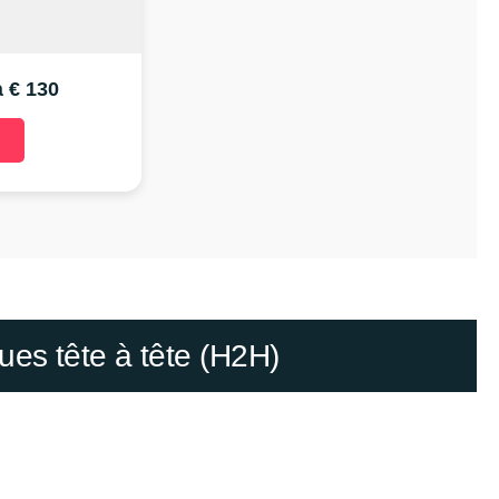
à € 130
ues tête à tête (H2H)