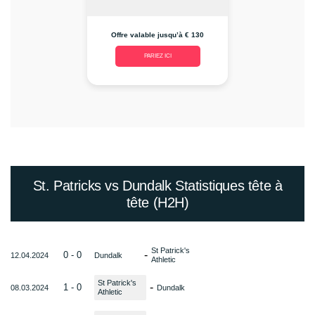
Offre valable jusqu’à € 130
PARIEZ ICI
St. Patricks vs Dundalk Statistiques tête à
tête (H2H)
St Patrick's
-
0 - 0
12.04.2024
Dundalk
Athletic
St Patrick's
-
1 - 0
08.03.2024
Dundalk
Athletic