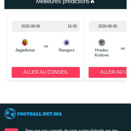
Meilleures prédictions🔥
2026-08-06
16:00
2026-08-06
vs
vs
Jagiellonia
Rangers
Hradec
Kralove
ALLER AU CONSEIL
ALLER AU C
Bien que nos conseils de paris soient élaborés par des