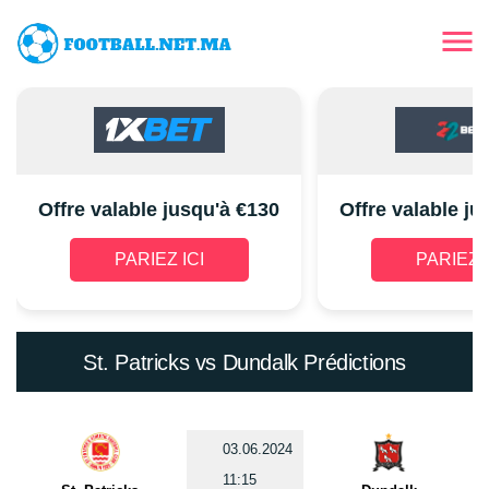
Offre valable jusqu'à €130
Offre valable ju
PARIEZ ICI
PARIEZ I
St. Patricks vs Dundalk Prédictions
03.06.2024
11:15