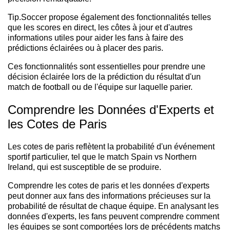
Tip.Soccer propose également des fonctionnalités telles
que les scores en direct, les côtes à jour et d'autres
informations utiles pour aider les fans à faire des
prédictions éclairées ou à placer des paris.
Ces fonctionnalités sont essentielles pour prendre une
décision éclairée lors de la prédiction du résultat d'un
match de football ou de l'équipe sur laquelle parier.
Comprendre les Données d'Experts et
les Cotes de Paris
Les cotes de paris reflètent la probabilité d'un événement
sportif particulier, tel que le match Spain vs Northern
Ireland, qui est susceptible de se produire.
Comprendre les cotes de paris et les données d'experts
peut donner aux fans des informations précieuses sur la
probabilité de résultat de chaque équipe. En analysant les
données d'experts, les fans peuvent comprendre comment
les équipes se sont comportées lors de précédents matchs