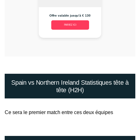
Offre valable jusqu’à € 130
PARIEZ ICI
Spain vs Northern Ireland Statistiques tête à
tête (H2H)
Ce sera le premier match entre ces deux équipes