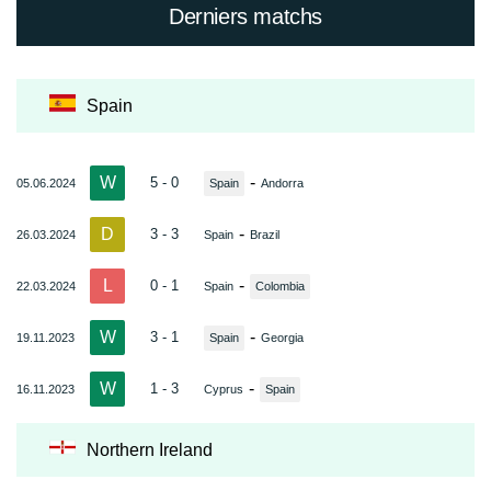
Derniers matchs
Spain
W
-
5 - 0
05.06.2024
Spain
Andorra
D
-
3 - 3
26.03.2024
Spain
Brazil
L
-
0 - 1
22.03.2024
Spain
Colombia
W
-
3 - 1
19.11.2023
Spain
Georgia
W
-
1 - 3
16.11.2023
Cyprus
Spain
Northern Ireland