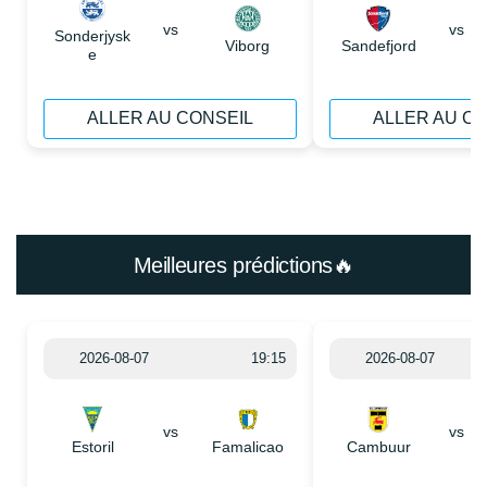
vs
vs
Sonderjysk
Viborg
Sandefjord
e
ALLER AU CONSEIL
ALLER AU C
Meilleures prédictions🔥
2026-08-07
19:15
2026-08-07
vs
vs
Estoril
Famalicao
Cambuur