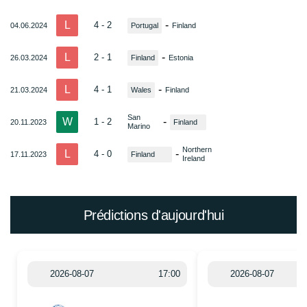
L
-
4 - 2
04.06.2024
Portugal
Finland
L
-
2 - 1
26.03.2024
Finland
Estonia
L
-
4 - 1
21.03.2024
Wales
Finland
San
W
-
1 - 2
20.11.2023
Finland
Marino
Northern
L
-
4 - 0
17.11.2023
Finland
Ireland
Prédictions d'aujourd'hui
2026-08-07
17:00
2026-08-07