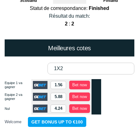
Scotland
Finland
Statut de correspondance:
Finished
Résultat du match:
2
:
2
Meilleures cotes
1X2
Equipe 1 va
Eq
1.56
Bet now
gagner
ga
Equipe 2 va
Eq
5.88
Bet now
gagner
ga
4.24
Bet now
Nul
Nu
Welcome
GET BONUS UP TO €100