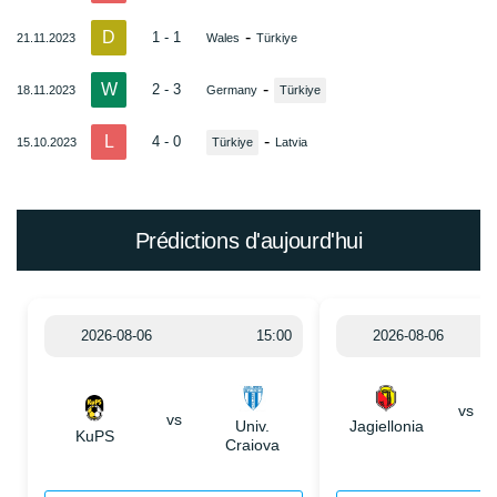
D
-
1 - 1
21.11.2023
Wales
Türkiye
W
-
2 - 3
18.11.2023
Germany
Türkiye
L
-
4 - 0
15.10.2023
Türkiye
Latvia
Prédictions d'aujourd'hui
2026-08-06
15:00
2026-08-06
vs
vs
Univ.
Jagiellonia
KuPS
Craiova