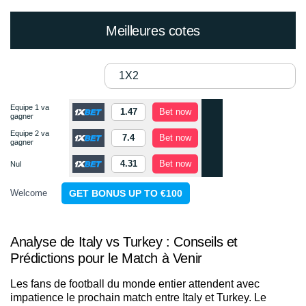
Meilleures cotes
1X2
Equipe 1 va
Eq
1.47
Bet now
gagner
ga
Equipe 2 va
Eq
7.4
Bet now
gagner
ga
4.31
Bet now
Nul
Nu
Welcome
GET BONUS UP TO €100
Analyse de Italy vs Turkey : Conseils et
Prédictions pour le Match à Venir
Les fans de football du monde entier attendent avec
impatience le prochain match entre Italy et Turkey. Le