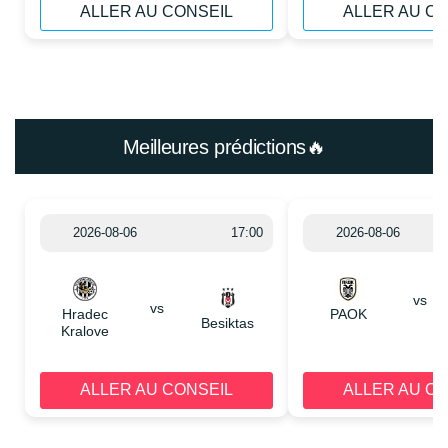
ALLER AU CONSEIL
ALLER AU C
Meilleures prédictions🔥
2026-08-06
17:00
2026-08-06
vs
vs
Hradec
PAOK
Besiktas
Kralove
ALLER AU CONSEIL
ALLER AU C