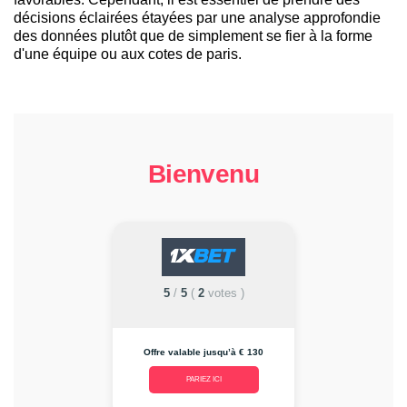
décisions éclairées étayées par une analyse approfondie
des données plutôt que de simplement se fier à la forme
d'une équipe ou aux cotes de paris.
Bienvenu
5
/
5
(
2
votes
)
Offre valable jusqu’à € 130
PARIEZ ICI