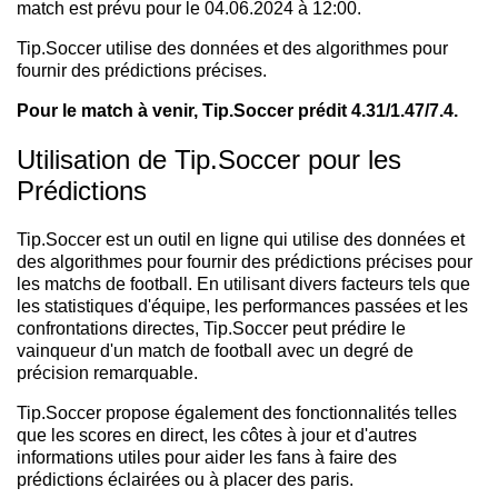
match est prévu pour le 04.06.2024 à 12:00.
Tip.Soccer utilise des données et des algorithmes pour
fournir des prédictions précises.
Pour le match à venir, Tip.Soccer prédit 4.31/1.47/7.4.
Utilisation de Tip.Soccer pour les
Prédictions
Tip.Soccer est un outil en ligne qui utilise des données et
des algorithmes pour fournir des prédictions précises pour
les matchs de football. En utilisant divers facteurs tels que
les statistiques d'équipe, les performances passées et les
confrontations directes, Tip.Soccer peut prédire le
vainqueur d'un match de football avec un degré de
précision remarquable.
Tip.Soccer propose également des fonctionnalités telles
que les scores en direct, les côtes à jour et d'autres
informations utiles pour aider les fans à faire des
prédictions éclairées ou à placer des paris.