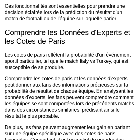
Ces fonctionnalités sont essentielles pour prendre une
décision éclairée lors de la prédiction du résultat d'un
match de football ou de l'équipe sur laquelle parier.
Comprendre les Données d'Experts et
les Cotes de Paris
Les cotes de paris reflètent la probabilité d'un événement
sportif particulier, tel que le match Italy vs Turkey, qui est
susceptible de se produire.
Comprendre les cotes de paris et les données d'experts
peut donner aux fans des informations précieuses sur la
probabilité de résultat de chaque équipe. En analysant les
données d'experts, les fans peuvent comprendre comment
les équipes se sont comportées lors de précédents matchs
dans des circonstances similaires, prédisant ainsi le
résultat le plus probable.
De plus, les fans peuvent augmenter leur gain en pariant
sur une équipe spécifique avec des cotes de paris
favorables. Cependant, il est essentiel de prendre des