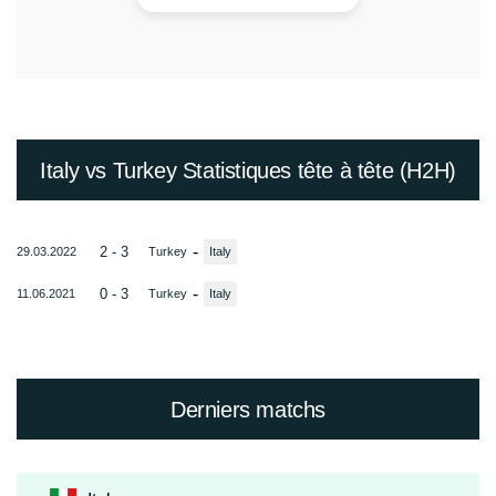
Italy vs Turkey Statistiques tête à tête (H2H)
-
2 - 3
29.03.2022
Turkey
Italy
-
0 - 3
11.06.2021
Turkey
Italy
Derniers matchs